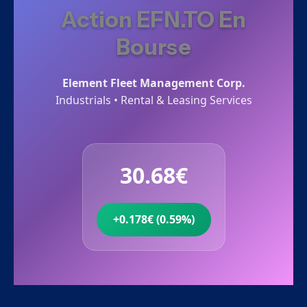
Action EFN.TO En
Bourse
Element Fleet Management Corp.
Industrials • Rental & Leasing Services
30.68€
+0.178€ (0.59%)