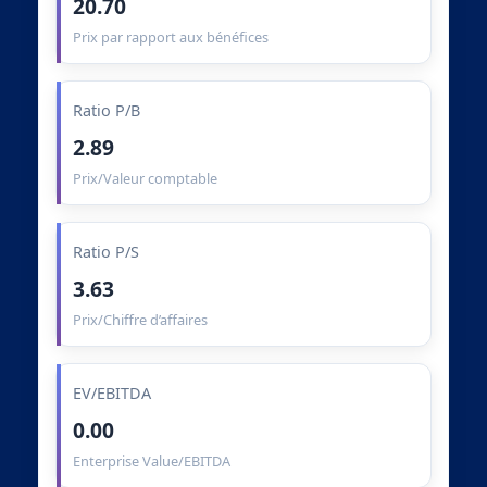
20.70
Prix par rapport aux bénéfices
Ratio P/B
2.89
Prix/Valeur comptable
Ratio P/S
3.63
Prix/Chiffre d’affaires
EV/EBITDA
0.00
Enterprise Value/EBITDA