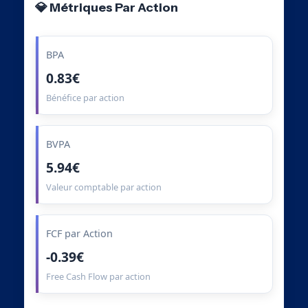
💎 Métriques Par Action
BPA
0.83€
Bénéfice par action
BVPA
5.94€
Valeur comptable par action
FCF par Action
-0.39€
Free Cash Flow par action