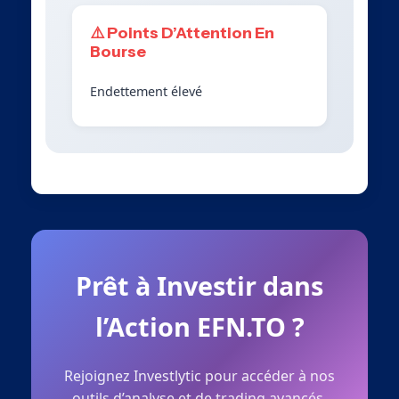
⚠️ Points D’Attention En
Bourse
Endettement élevé
Prêt à Investir dans
l’Action EFN.TO ?
Rejoignez Investlytic pour accéder à nos
outils d’analyse et de trading avancés.