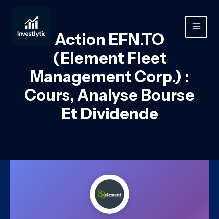
Aller
au
contenu
MAIN
Action EFN.TO
MEN
(Element Fleet
Management Corp.) :
Cours, Analyse Bourse
Et Dividende