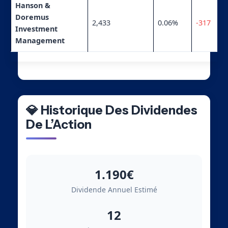
Hanson &
Doremus
2,433
0.06%
-317
Investment
Management
💎 Historique Des Dividendes
De L’Action
1.190€
Dividende Annuel Estimé
12