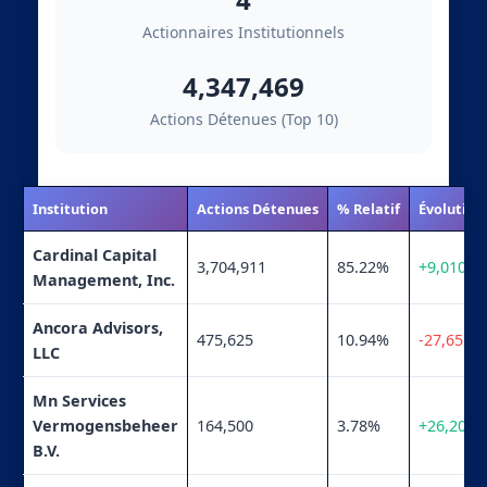
Actionnaires Institutionnels
4,347,469
Actions Détenues (Top 10)
Institution
Actions Détenues
% Relatif
Évolution
Cardinal Capital
3,704,911
85.22%
+9,010
Management, Inc.
Ancora Advisors,
475,625
10.94%
-27,652
LLC
Mn Services
Vermogensbeheer
164,500
3.78%
+26,200
B.V.