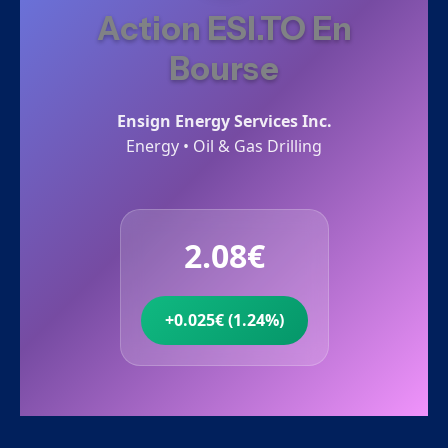
Action ESI.TO En
Bourse
Ensign Energy Services Inc.
Energy • Oil & Gas Drilling
2.08€
+0.025€ (1.24%)