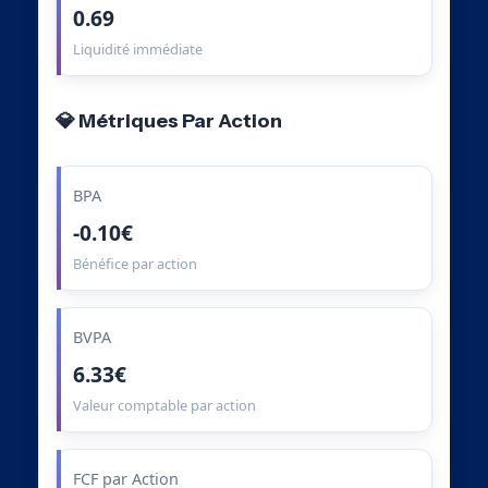
0.69
Liquidité immédiate
💎 Métriques Par Action
BPA
-0.10€
Bénéfice par action
BVPA
6.33€
Valeur comptable par action
FCF par Action