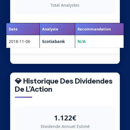
Total Analystes
Date
Analyste
Recommandation
2018-11-06
Scotiabank
N/A
💎 Historique Des Dividendes
De L’Action
1.122€
Dividende Annuel Estimé