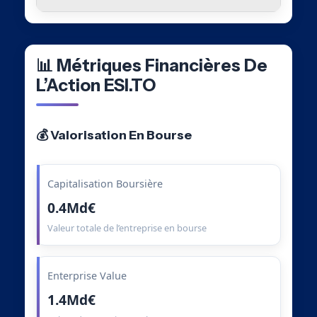
📊 Métriques Financières De
L’Action ESI.TO
💰 Valorisation En Bourse
Capitalisation Boursière
0.4Md€
Valeur totale de l’entreprise en bourse
Enterprise Value
1.4Md€