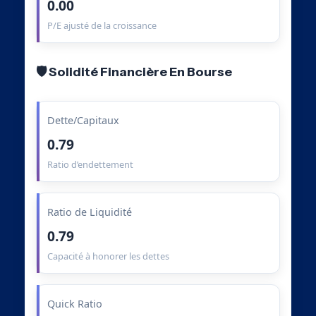
0.00
P/E ajusté de la croissance
🛡️ Solidité Financière En Bourse
Dette/Capitaux
0.79
Ratio d’endettement
Ratio de Liquidité
0.79
Capacité à honorer les dettes
Quick Ratio