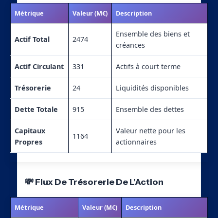
Métrique
Valeur (M€)
Description
Ensemble des biens et
Actif Total
2474
créances
Actif Circulant
331
Actifs à court terme
Trésorerie
24
Liquidités disponibles
Dette Totale
915
Ensemble des dettes
Capitaux
Valeur nette pour les
1164
Propres
actionnaires
💸 Flux De Trésorerie De L’Action
Métrique
Valeur (M€)
Description