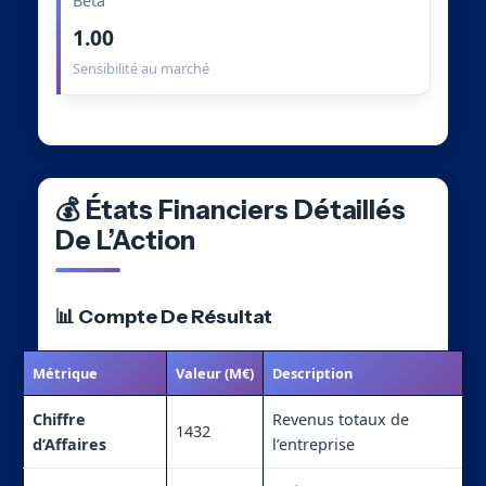
Beta
1.00
Sensibilité au marché
💰 États Financiers Détaillés
De L’Action
📊 Compte De Résultat
Métrique
Valeur (M€)
Description
Chiffre
Revenus totaux de
1432
d’Affaires
l’entreprise