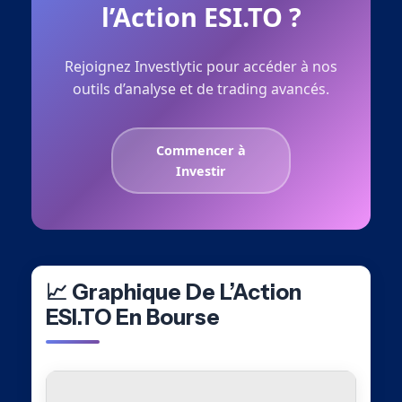
l’Action ESI.TO ?
Rejoignez Investlytic pour accéder à nos
outils d’analyse et de trading avancés.
Commencer à
Investir
📈 Graphique De L’Action
ESI.TO En Bourse