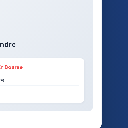
endre
En Bourse
2%)