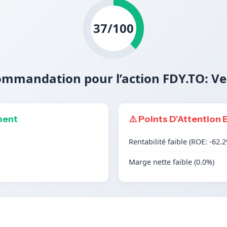
37/100
mmandation pour l’action FDY.TO: V
ment
⚠️ Points D’Attention 
Rentabilité faible (ROE: -62.
Marge nette faible (0.0%)