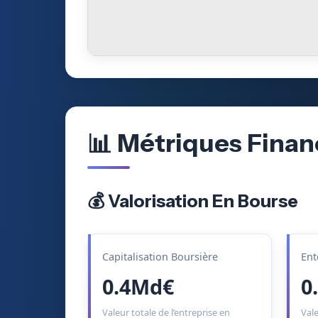
📊 Métriques Finan
💰 Valorisation En Bourse
Capitalisation Boursière
Ent
0.4Md€
0
Valeur totale de l’entreprise en
Vale