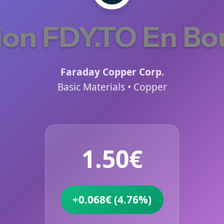
ion FDY.TO En Bo
Faraday Copper Corp.
Basic Materials • Copper
1.50€
+0.068€ (4.76%)