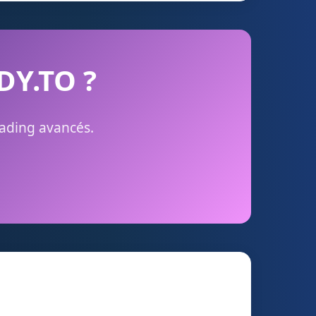
FDY.TO ?
rading avancés.