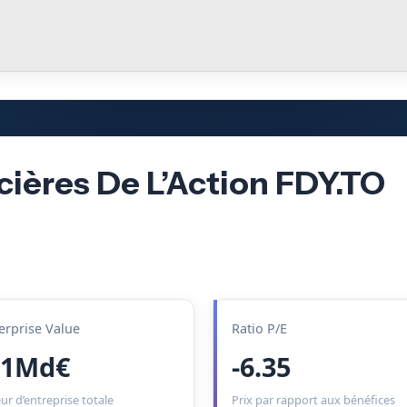
cières De L’Action FDY.TO
erprise Value
Ratio P/E
.1Md€
-6.35
ur d’entreprise totale
Prix par rapport aux bénéfices