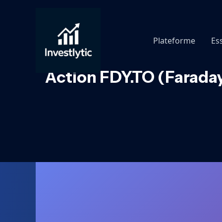
Aller
au
contenu
Plateforme
Es
Action FDY.TO (Faraday