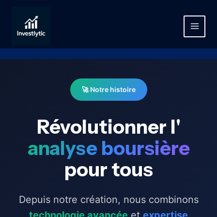
Aller
au
contenu
MAIN
MEN
🚀 Notre histoire
Révolutionner l'
analyse boursière
pour tous
Depuis notre création, nous combinons
technologie avancée
et
expertise