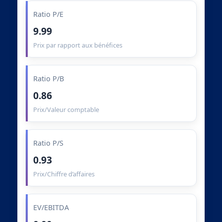
Ratio P/E
9.99
Prix par rapport aux bénéfices
Ratio P/B
0.86
Prix/Valeur comptable
Ratio P/S
0.93
Prix/Chiffre d’affaires
EV/EBITDA