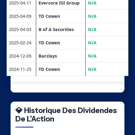
2025-04-11
Evercore ISI Group
N/A
2025-04-09
TD Cowen
N/A
2025-04-03
B of A Securities
N/A
2025-02-24
TD Cowen
N/A
2024-12-09
Barclays
N/A
2024-11-25
TD Cowen
N/A
💎 Historique Des Dividendes
De L’Action