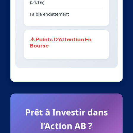
(54.1%)
Faible endettement
⚠️ Points D’Attention En
Bourse
Prêt à Investir dans
l’Action AB ?