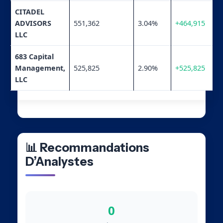
CITADEL
ADVISORS
551,362
3.04%
+464,915
LLC
683 Capital
Management,
525,825
2.90%
+525,825
LLC
📊 Recommandations
D’Analystes
0