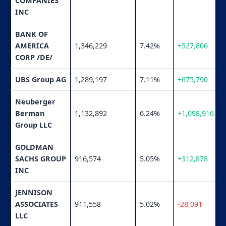
COMPANIES
INC
BANK OF
AMERICA
1,346,229
7.42%
+527,806
CORP /DE/
UBS Group AG
1,289,197
7.11%
+675,790
Neuberger
Berman
1,132,892
6.24%
+1,098,916
Group LLC
GOLDMAN
SACHS GROUP
916,574
5.05%
+312,878
INC
JENNISON
ASSOCIATES
911,558
5.02%
-28,091
LLC