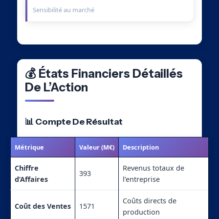
Sensibilité au marché
💰 États Financiers Détaillés
De L’Action
📊 Compte De Résultat
Métrique
Valeur (M€)
Description
Chiffre
Revenus totaux de
393
d’Affaires
l’entreprise
Coûts directs de
Coût des Ventes
1571
production