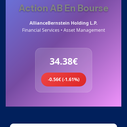
Action AB En Bourse
AllianceBernstein Holding L.P.
Financial Services • Asset Management
34.38€
-0.56€ (-1.61%)