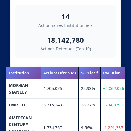
14
Actionnaires Institutionnels
18,142,780
Actions Détenues (Top 10)
Institution
Actions Détenues
% Relatif
Évolution
MORGAN
4,705,075
25.93%
+2,062,056
STANLEY
FMR LLC
3,315,143
18.27%
+204,839
AMERICAN
CENTURY
1,734,767
9.56%
-1,291,335