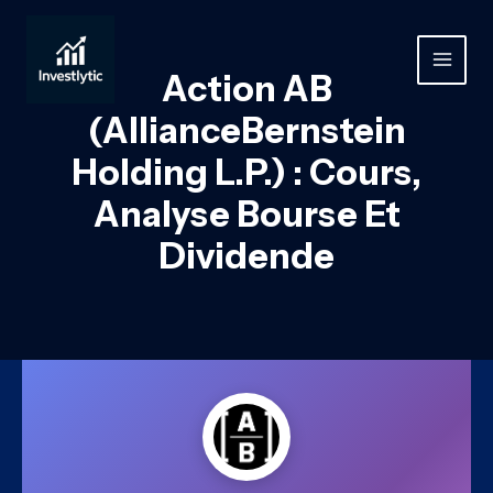
Aller
au
contenu
MAIN
Action AB
MEN
(AllianceBernstein
Holding L.P.) : Cours,
Analyse Bourse Et
Dividende