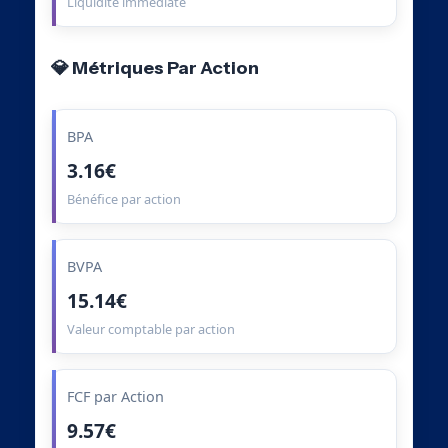
Liquidité immédiate
💎 Métriques Par Action
BPA
3.16€
Bénéfice par action
BVPA
15.14€
Valeur comptable par action
FCF par Action
9.57€