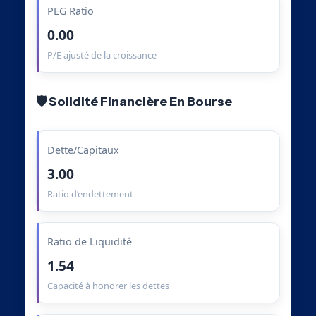
PEG Ratio
0.00
P/E ajusté de la croissance
🛡️ Solidité Financière En Bourse
Dette/Capitaux
3.00
Ratio d’endettement
Ratio de Liquidité
1.54
Capacité à honorer les dettes