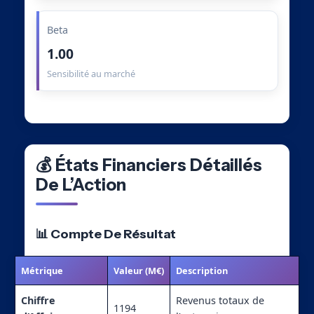
Beta
1.00
Sensibilité au marché
💰 États Financiers Détaillés
De L’Action
📊 Compte De Résultat
Métrique
Valeur (M€)
Description
Chiffre
Revenus totaux de
1194