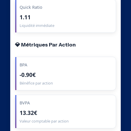
Quick Ratio
1.11
Liquidité immédiate
💎 Métriques Par Action
BPA
-0.90€
Bénéfice par action
BVPA
13.32€
Valeur comptable par action