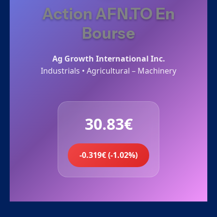
Action AFN.TO En
Bourse
Ag Growth International Inc.
Industrials • Agricultural – Machinery
30.83€
-0.319€ (-1.02%)