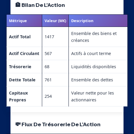
🏦 Bilan De L’Action
Métrique
Valeur (M€)
Description
Ensemble des biens et
Actif Total
1417
créances
Actif Circulant
567
Actifs à court terme
Trésorerie
68
Liquidités disponibles
Dette Totale
761
Ensemble des dettes
Capitaux
Valeur nette pour les
254
Propres
actionnaires
💸 Flux De Trésorerie De L’Action