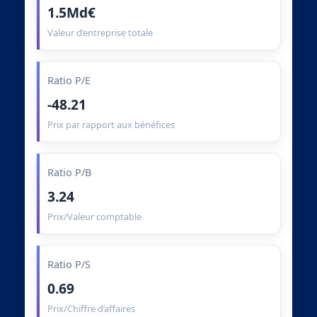
1.5Md€
Valeur d’entreprise totale
Ratio P/E
-48.21
Prix par rapport aux bénéfices
Ratio P/B
3.24
Prix/Valeur comptable
Ratio P/S
0.69
Prix/Chiffre d’affaires