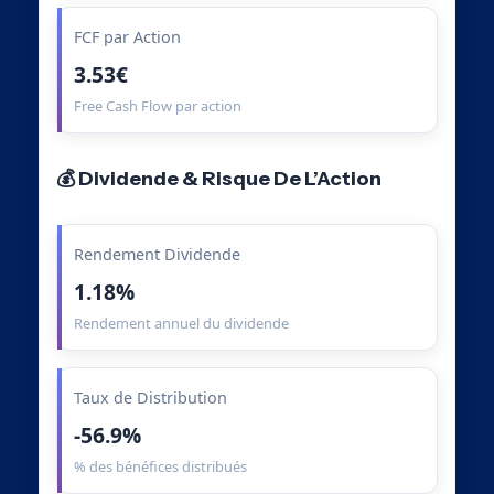
FCF par Action
3.53€
Free Cash Flow par action
💰 Dividende & Risque De L’Action
Rendement Dividende
1.18%
Rendement annuel du dividende
Taux de Distribution
-56.9%
% des bénéfices distribués