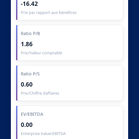
-16.42
Prix par rapport aux bénéfices
Ratio P/B
1.86
Prix/Valeur comptable
Ratio P/S
0.60
Prix/Chiffre d’affaires
EV/EBITDA
0.00
Enterprise Value/EBITDA