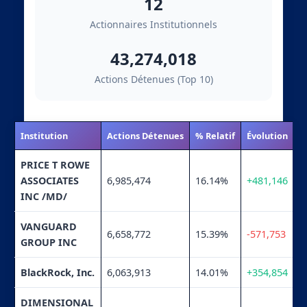
12
Actionnaires Institutionnels
43,274,018
Actions Détenues (Top 10)
Institution
Actions Détenues
% Relatif
Évolution
PRICE T ROWE
ASSOCIATES
6,985,474
16.14%
+481,146
INC /MD/
VANGUARD
6,658,772
15.39%
-571,753
GROUP INC
BlackRock, Inc.
6,063,913
14.01%
+354,854
DIMENSIONAL