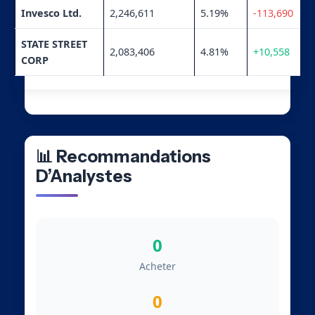
Invesco Ltd.
2,246,611
5.19%
-113,690
STATE STREET
2,083,406
4.81%
+10,558
CORP
📊 Recommandations
D’Analystes
0
Acheter
0