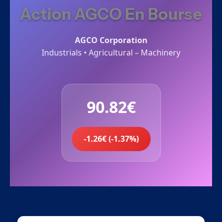
Action AGCO En Bourse
AGCO Corporation
Industrials • Agricultural – Machinery
90.82€
-1.26€ (-1.37%)