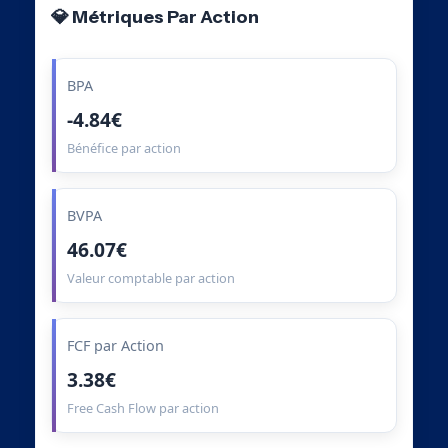
💎 Métriques Par Action
BPA
-4.84€
Bénéfice par action
BVPA
46.07€
Valeur comptable par action
FCF par Action
3.38€
Free Cash Flow par action