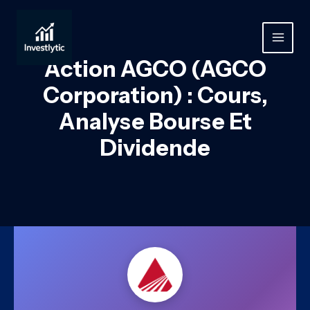
Aller
au
contenu
MAIN
Action AGCO (AGCO
MEN
Corporation) : Cours,
Analyse Bourse Et
Dividende