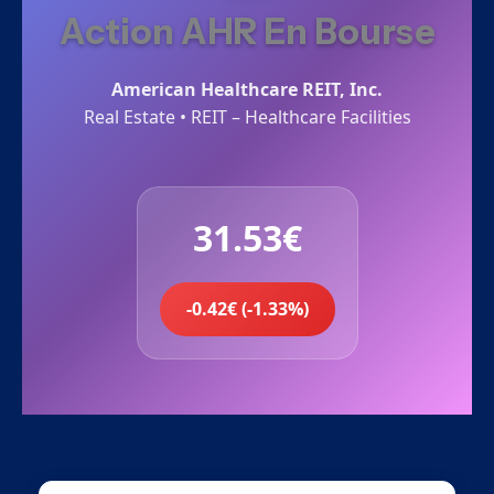
Action AHR En Bourse
American Healthcare REIT, Inc.
Real Estate • REIT – Healthcare Facilities
31.53€
-0.42€ (-1.33%)