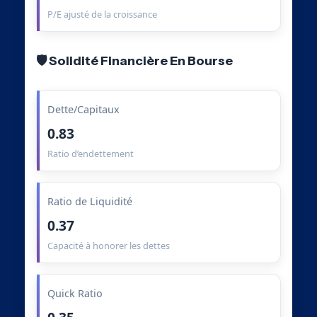
P/E ajusté de la croissance
🛡️ Solidité Financière En Bourse
Dette/Capitaux
0.83
Ratio d’endettement
Ratio de Liquidité
0.37
Capacité à honorer les dettes
Quick Ratio