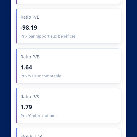
Ratio P/E
-98.19
Prix par rapport aux bénéfices
Ratio P/B
1.64
Prix/Valeur comptable
Ratio P/S
1.79
Prix/Chiffre d’affaires
EV/EBITDA