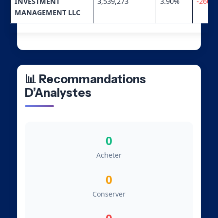
INVESTMENT
3,539,273
3.90%
-260,0
MANAGEMENT LLC
📊 Recommandations
D’Analystes
0
Acheter
0
Conserver