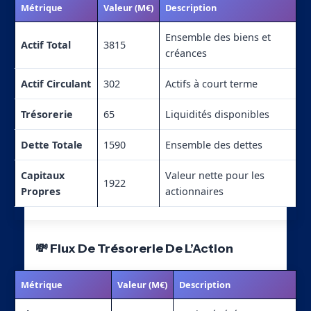
Métrique
Valeur (M€)
Description
Ensemble des biens et
Actif Total
3815
créances
Actif Circulant
302
Actifs à court terme
Trésorerie
65
Liquidités disponibles
Dette Totale
1590
Ensemble des dettes
Capitaux
Valeur nette pour les
1922
Propres
actionnaires
💸 Flux De Trésorerie De L’Action
Métrique
Valeur (M€)
Description