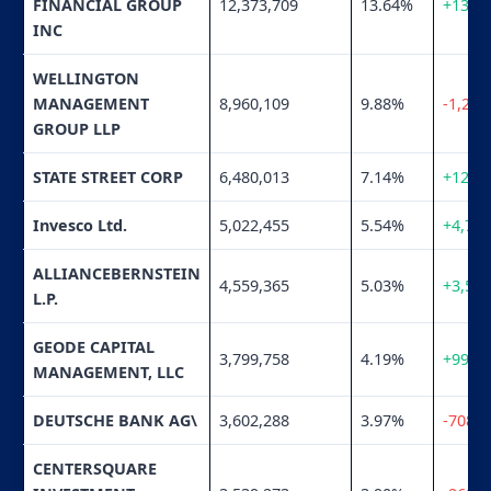
FINANCIAL GROUP
12,373,709
13.64%
+134,
INC
WELLINGTON
MANAGEMENT
8,960,109
9.88%
-1,263
GROUP LLP
STATE STREET CORP
6,480,013
7.14%
+126,
Invesco Ltd.
5,022,455
5.54%
+4,716
ALLIANCEBERNSTEIN
4,559,365
5.03%
+3,547
L.P.
GEODE CAPITAL
3,799,758
4.19%
+99,9
MANAGEMENT, LLC
DEUTSCHE BANK AG\
3,602,288
3.97%
-708,5
CENTERSQUARE