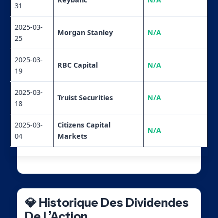
31
2025-03-
Morgan Stanley
N/A
25
2025-03-
RBC Capital
N/A
19
2025-03-
Truist Securities
N/A
18
2025-03-
Citizens Capital
N/A
04
Markets
💎 Historique Des Dividendes
De L’Action