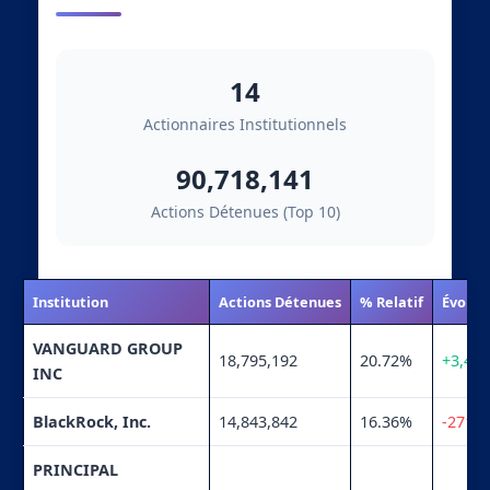
14
Actionnaires Institutionnels
90,718,141
Actions Détenues (Top 10)
Institution
Actions Détenues
% Relatif
Évolut
VANGUARD GROUP
18,795,192
20.72%
+3,437
INC
BlackRock, Inc.
14,843,842
16.36%
-271,7
PRINCIPAL