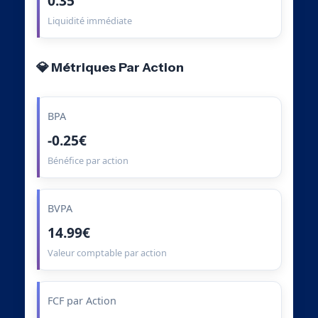
0.35
Liquidité immédiate
💎 Métriques Par Action
BPA
-0.25€
Bénéfice par action
BVPA
14.99€
Valeur comptable par action
FCF par Action