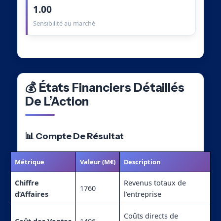
1.00
Sensibilité au marché
💰 États Financiers Détaillés
De L’Action
📊 Compte De Résultat
Métrique
Valeur (M€)
Description
Chiffre
Revenus totaux de
1760
d’Affaires
l’entreprise
Coûts directs de