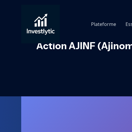
Aller
au
contenu
Plateforme
Es
Action AJINF (Ajinomo