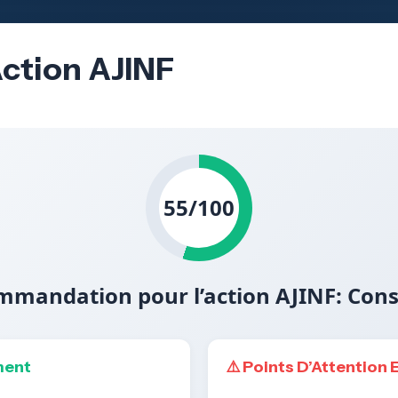
Action AJINF
55/100
mandation pour l’action AJINF: Con
ment
⚠️ Points D’Attention 