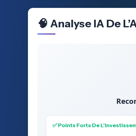
🧠 Analyse IA De L’
Recom
✅ Points Forts De L’Investisse