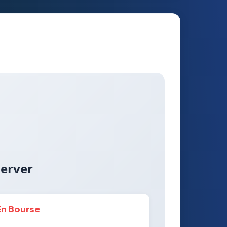
server
En Bourse