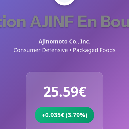
ion AJINF En Bo
Ajinomoto Co., Inc.
Consumer Defensive • Packaged Foods
25.59€
+0.935€ (3.79%)