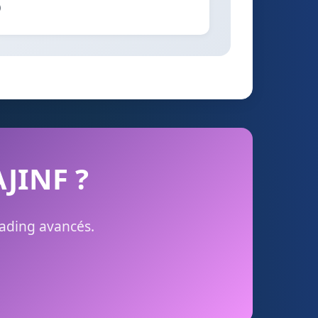
)
AJINF ?
rading avancés.