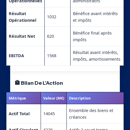
Opérationnelles
administratifs
Résultat
Bénéfice avant intérêts
1032
Opérationnel
et impôts
Bénéfice final après
Résultat Net
620
impôts
Résultat avant intérêts,
EBITDA
1568
impôts, amortissements
🏦 Bilan De L’Action
Métrique
Valeur (M€)
Description
Ensemble des biens et
Actif Total
14045
créances
Actif Circulant
4220
Actifs à court terme