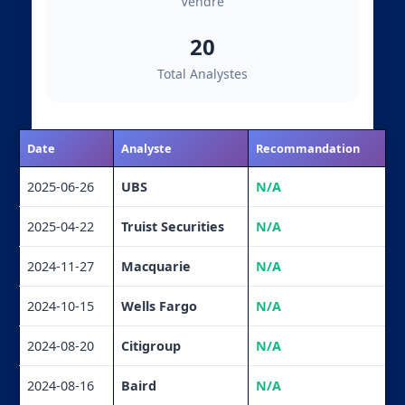
Vendre
20
Total Analystes
Date
Analyste
Recommandation
2025-06-26
UBS
N/A
2025-04-22
Truist Securities
N/A
2024-11-27
Macquarie
N/A
2024-10-15
Wells Fargo
N/A
2024-08-20
Citigroup
N/A
2024-08-16
Baird
N/A