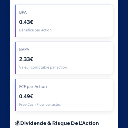
BPA
0.43€
Bénéfice par action
BVPA
2.33€
Valeur comptable par action
FCF par Action
0.49€
Free Cash Flow par action
💰 Dividende & Risque De L’Action