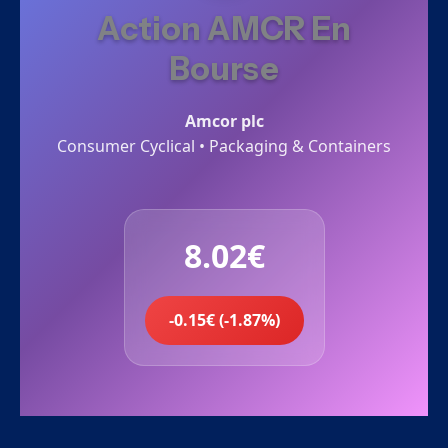
Action AMCR En
Bourse
Amcor plc
Consumer Cyclical • Packaging & Containers
8.02€
-0.15€ (-1.87%)