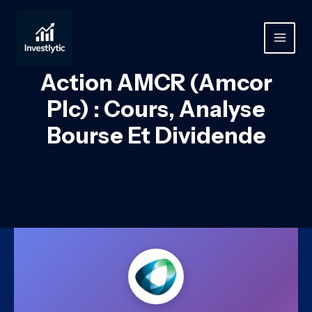
Aller
au
contenu
MAIN
MEN
Action AMCR (Amcor
Plc) : Cours, Analyse
Bourse Et Dividende