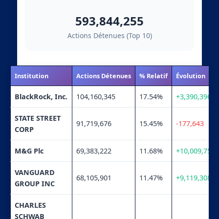
593,844,255
Actions Détenues (Top 10)
Institution
Actions Détenues
% Relatif
Évolution
BlackRock, Inc.
104,160,345
17.54%
+3,390,396
STATE STREET
91,719,676
15.45%
-177,643
CORP
M&G Plc
69,383,222
11.68%
+10,009,751
VANGUARD
68,105,901
11.47%
+9,119,308
GROUP INC
CHARLES
SCHWAB