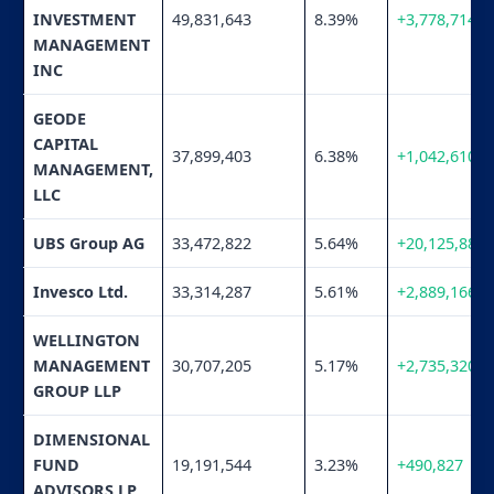
INVESTMENT
49,831,643
8.39%
+3,778,714
MANAGEMENT
INC
GEODE
CAPITAL
37,899,403
6.38%
+1,042,610
MANAGEMENT,
LLC
UBS Group AG
33,472,822
5.64%
+20,125,880
Invesco Ltd.
33,314,287
5.61%
+2,889,166
WELLINGTON
MANAGEMENT
30,707,205
5.17%
+2,735,320
GROUP LLP
DIMENSIONAL
FUND
19,191,544
3.23%
+490,827
ADVISORS LP