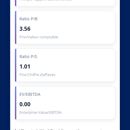
Ratio P/B
3.56
Prix/Valeur comptable
Ratio P/S
1.01
Prix/Chiffre d’affaires
EV/EBITDA
0.00
Enterprise Value/EBITDA