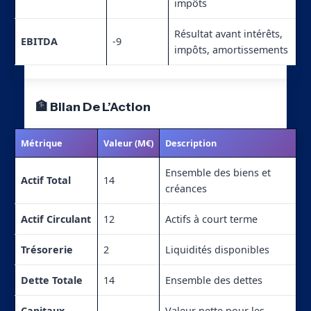
impôts
Résultat avant intérêts,
EBITDA
-9
impôts, amortissements
🏦 Bilan De L’Action
Métrique
Valeur (M€)
Description
Ensemble des biens et
Actif Total
14
créances
Actif Circulant
12
Actifs à court terme
Trésorerie
2
Liquidités disponibles
Dette Totale
14
Ensemble des dettes
Capitaux
Valeur nette pour les