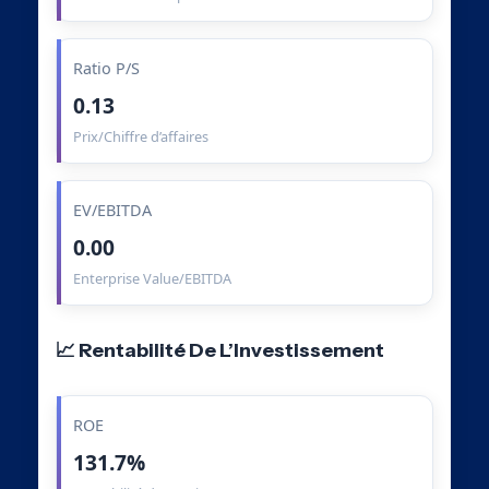
Ratio P/S
0.13
Prix/Chiffre d’affaires
EV/EBITDA
0.00
Enterprise Value/EBITDA
📈 Rentabilité De L’Investissement
ROE
131.7%