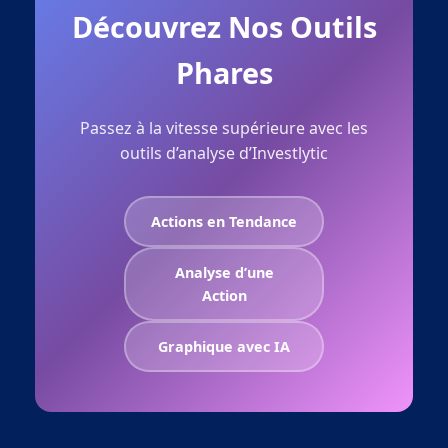
Découvrez Nos Outils
Phares
Passez à la vitesse supérieure avec les
outils d’analyse d’Investlytic
Actions en Tendance
Analyse d’une
Action
Graphique avec IA