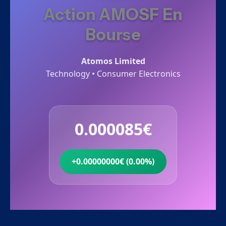
Action AMOSF En
Bourse
Atomos Limited
Technology • Consumer Electronics
0.000085€
+0.00000000€ (0.00%)