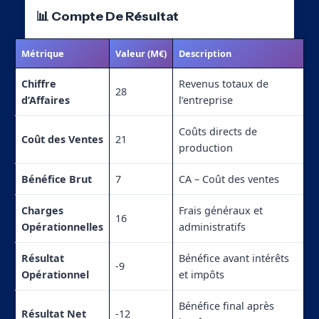
📊 Compte De Résultat
Métrique
Valeur (M€)
Description
Chiffre
Revenus totaux de
28
d’Affaires
l’entreprise
Coûts directs de
Coût des Ventes
21
production
Bénéfice Brut
7
CA – Coût des ventes
Charges
Frais généraux et
16
Opérationnelles
administratifs
Résultat
Bénéfice avant intérêts
-9
Opérationnel
et impôts
Bénéfice final après
Résultat Net
-12