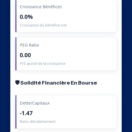
Croissance Bénéfices
0.0%
Croissance du bénéfice net
PEG Ratio
0.00
P/E ajusté de la croissance
🛡️ Solidité Financière En Bourse
Dette/Capitaux
-1.47
Ratio d’endettement