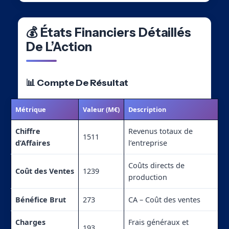
💰 États Financiers Détaillés
De L’Action
📊 Compte De Résultat
Métrique
Valeur (M€)
Description
Chiffre
Revenus totaux de
1511
d’Affaires
l’entreprise
Coûts directs de
Coût des Ventes
1239
production
Bénéfice Brut
273
CA – Coût des ventes
Charges
Frais généraux et
193