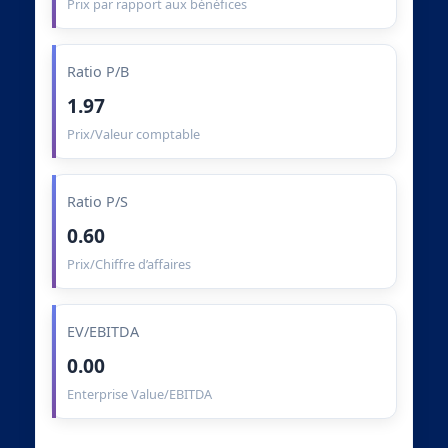
Prix par rapport aux bénéfices
Ratio P/B
1.97
Prix/Valeur comptable
Ratio P/S
0.60
Prix/Chiffre d’affaires
EV/EBITDA
0.00
Enterprise Value/EBITDA