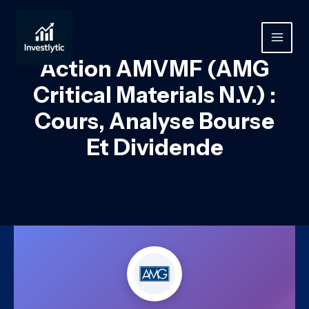
Aller
au
contenu
MAIN
Action AMVMF (AMG
MEN
Critical Materials N.V.) :
Cours, Analyse Bourse
Et Dividende