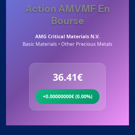
Action AMVMF En
Bourse
AMG Critical Materials N.V.
Basic Materials • Other Precious Metals
36.41€
+0.00000000€ (0.00%)