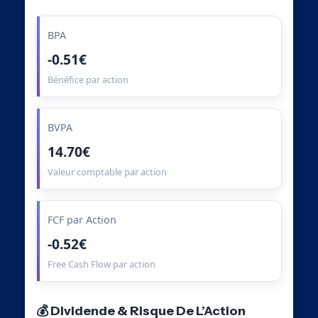
BPA
-0.51€
Bénéfice par action
BVPA
14.70€
Valeur comptable par action
FCF par Action
-0.52€
Free Cash Flow par action
💰 Dividende & Risque De L’Action