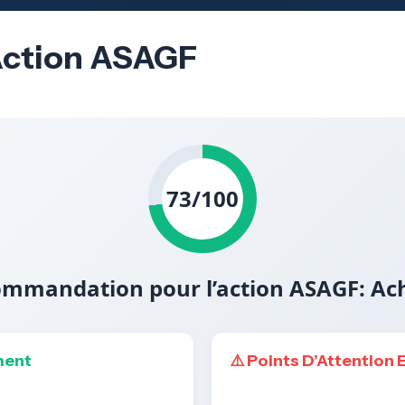
’Action ASAGF
73/100
mmandation pour l’action ASAGF: Ac
ment
⚠️ Points D’Attention 