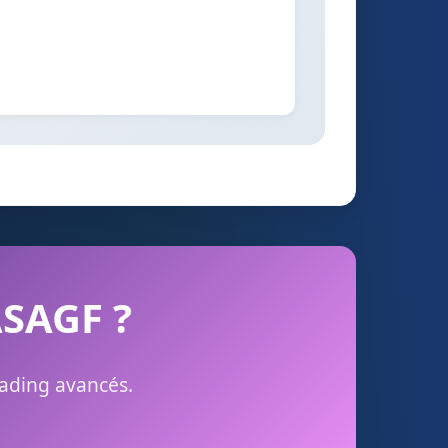
ASAGF ?
rading avancés.