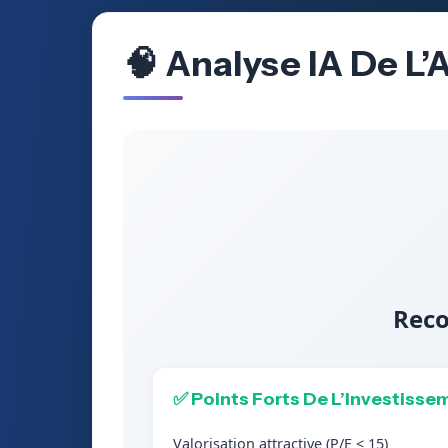
🧠 Analyse IA De L
Reco
✅ Points Forts De L’Investisse
Valorisation attractive (P/E < 15)