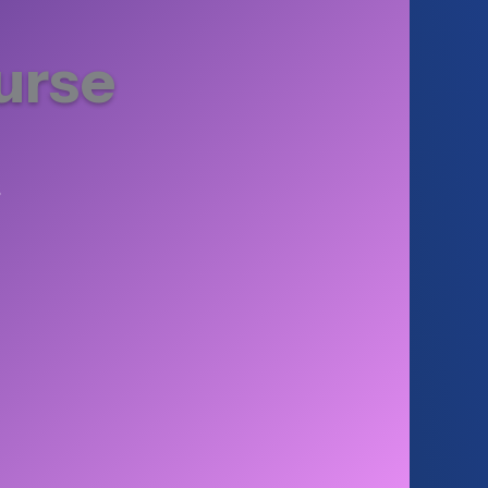
urse
s