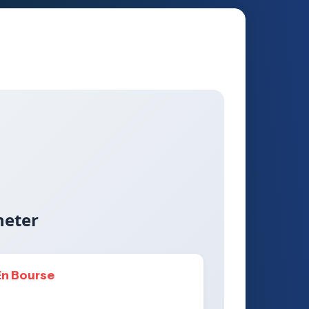
heter
En Bourse