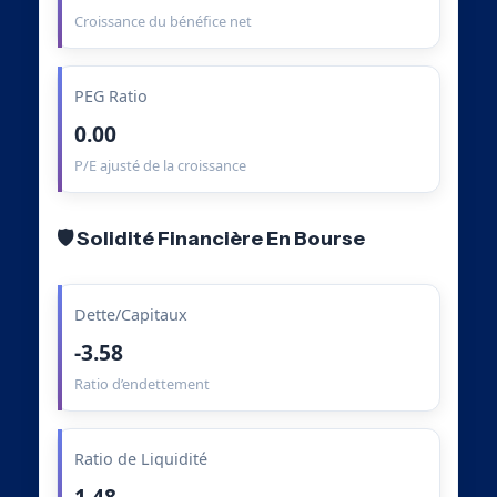
Croissance du bénéfice net
PEG Ratio
0.00
P/E ajusté de la croissance
🛡️ Solidité Financière En Bourse
Dette/Capitaux
-3.58
Ratio d’endettement
Ratio de Liquidité
1.48