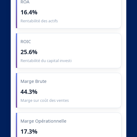
ROA
16.4%
Rentabilité des actifs
ROIC
25.6%
Rentabilité du capital investi
Marge Brute
44.3%
Marge sur coût des ventes
Marge Opérationnelle
17.3%