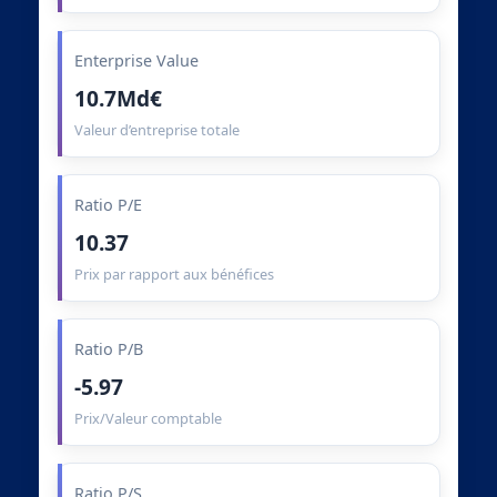
Enterprise Value
10.7Md€
Valeur d’entreprise totale
Ratio P/E
10.37
Prix par rapport aux bénéfices
Ratio P/B
-5.97
Prix/Valeur comptable
Ratio P/S