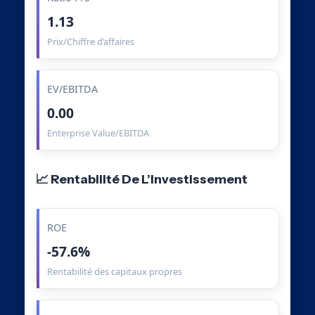
1.13
Prix/Chiffre d’affaires
EV/EBITDA
0.00
Enterprise Value/EBITDA
📈 Rentabilité De L’Investissement
ROE
-57.6%
Rentabilité des capitaux propres