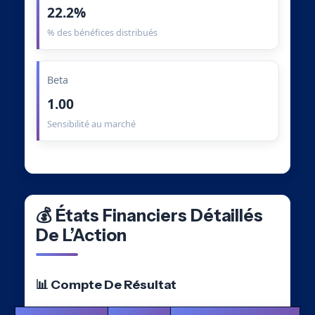
22.2%
% des bénéfices distribués
Beta
1.00
Sensibilité au marché
💰 États Financiers Détaillés
De L’Action
📊 Compte De Résultat