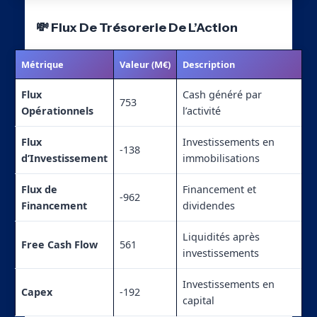
💸 Flux De Trésorerie De L’Action
Métrique
Valeur (M€)
Description
Flux
Cash généré par
753
Opérationnels
l’activité
Flux
Investissements en
-138
d’Investissement
immobilisations
Flux de
Financement et
-962
Financement
dividendes
Liquidités après
Free Cash Flow
561
investissements
Investissements en
Capex
-192
capital