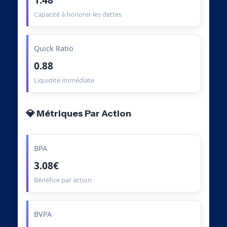
Capacité à honorer les dettes
Quick Ratio
0.88
Liquidité immédiate
💎 Métriques Par Action
BPA
3.08€
Bénéfice par action
BVPA