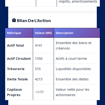
impôts, amortissements
🏦 Bilan De L’Action
Métrique
Valeur (M€)
Description
Ensemble des biens et
Actif Total
4141
créances
Actif Circulant
1550
Actifs à court terme
Trésorerie
573
Liquidités disponibles
Dette Totale
4215
Ensemble des dettes
Capitaux
Valeur nette pour les
-1177
Propres
actionnaires