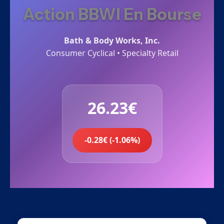
Action BBWI En Bourse
Bath & Body Works, Inc.
Consumer Cyclical • Specialty Retail
26.23€
-0.28€ (-1.06%)