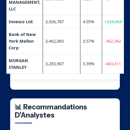
MANAGEMENT,
LLC
Invesco Ltd.
3,926,787
4.05%
+234,669
Bank of New
York Mellon
3,462,083
3.57%
-362,342
Corp
MORGAN
3,283,907
3.39%
-463,411
STANLEY
📊 Recommandations
D’Analystes