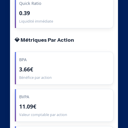
Quick Ratio
0.39
Liquidité immédiate
💎 Métriques Par Action
BPA
3.66€
Bénéfice par action
BVPA
11.09€
Valeur comptable par action