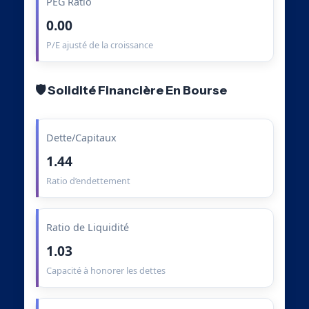
PEG Ratio
0.00
P/E ajusté de la croissance
🛡️ Solidité Financière En Bourse
Dette/Capitaux
1.44
Ratio d’endettement
Ratio de Liquidité
1.03
Capacité à honorer les dettes