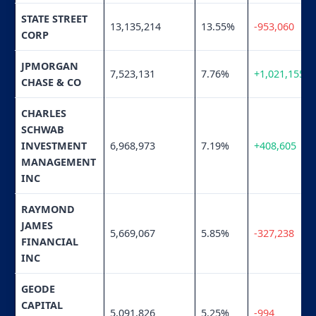
STATE STREET
13,135,214
13.55%
-953,060
CORP
JPMORGAN
7,523,131
7.76%
+1,021,155
CHASE & CO
CHARLES
SCHWAB
INVESTMENT
6,968,973
7.19%
+408,605
MANAGEMENT
INC
RAYMOND
JAMES
5,669,067
5.85%
-327,238
FINANCIAL
INC
GEODE
CAPITAL
5,091,826
5.25%
-994