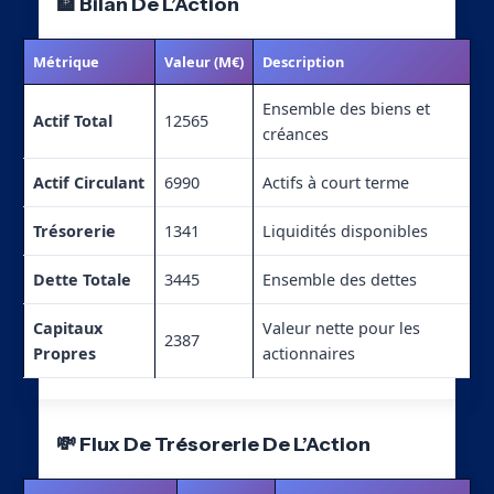
🏦 Bilan De L’Action
Métrique
Valeur (M€)
Description
Ensemble des biens et
Actif Total
12565
créances
Actif Circulant
6990
Actifs à court terme
Trésorerie
1341
Liquidités disponibles
Dette Totale
3445
Ensemble des dettes
Capitaux
Valeur nette pour les
2387
Propres
actionnaires
💸 Flux De Trésorerie De L’Action