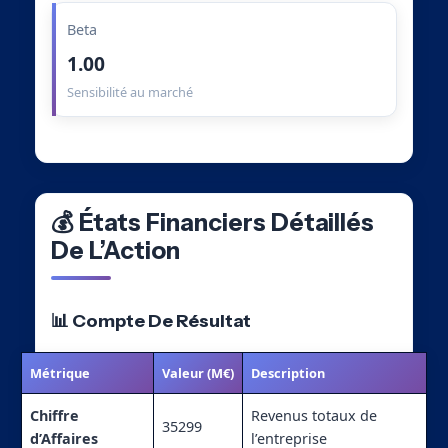
Beta
1.00
Sensibilité au marché
💰 États Financiers Détaillés
De L’Action
📊 Compte De Résultat
Métrique
Valeur (M€)
Description
Chiffre
Revenus totaux de
35299
d’Affaires
l’entreprise