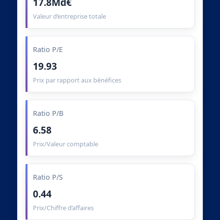
17.8Md€
Valeur d’entreprise totale
Ratio P/E
19.93
Prix par rapport aux bénéfices
Ratio P/B
6.58
Prix/Valeur comptable
Ratio P/S
0.44
Prix/Chiffre d’affaires