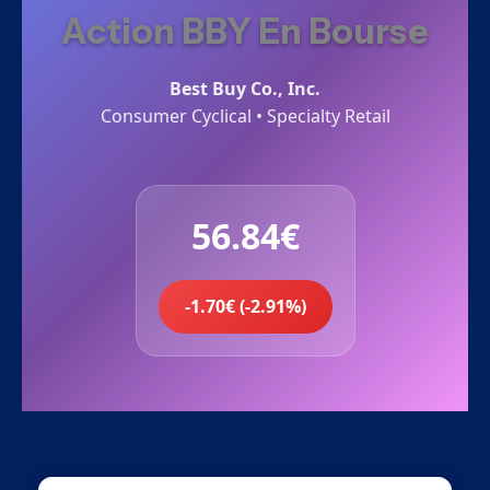
Action BBY En Bourse
Best Buy Co., Inc.
Consumer Cyclical • Specialty Retail
56.84€
-1.70€ (-2.91%)