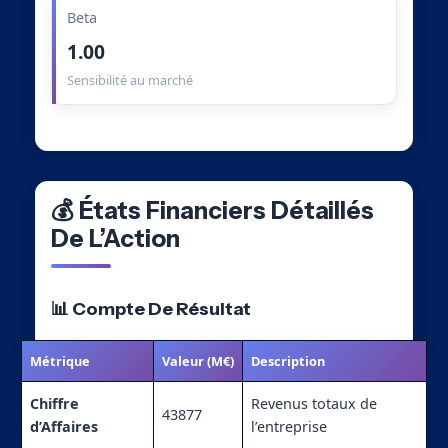
Beta
1.00
Sensibilité au marché
💰 États Financiers Détaillés
De L’Action
📊 Compte De Résultat
Métrique
Valeur (M€)
Description
Chiffre
Revenus totaux de
43877
d’Affaires
l’entreprise