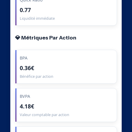
0.77
Liquidité immédiate
💎 Métriques Par Action
BPA
0.36€
Bénéfice par action
BVPA
4.18€
Valeur comptable par action