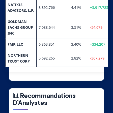
NATIXIS
8,892,766
4.41%
+3,917,785
ADVISORS, L.P.
GOLDMAN
SACHS GROUP
7,088,644
3.51%
-54,079
INC
FMR LLC
6,863,851
3.40%
+334,207
NORTHERN
5,692,265
2.82%
-367,279
TRUST CORP
📊 Recommandations
D’Analystes