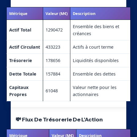
Métrique
Valeur (M€)
Description
Ensemble des biens et
Actif Total
1290472
créances
Actif Circulant
433223
Actifs à court terme
Trésorerie
178656
Liquidités disponibles
Dette Totale
157884
Ensemble des dettes
Capitaux
Valeur nette pour les
61048
Propres
actionnaires
💸 Flux De Trésorerie De L’Action
Métrique
Valeur (M€)
Description