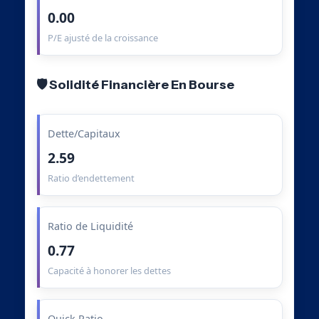
0.00
P/E ajusté de la croissance
🛡️ Solidité Financière En Bourse
Dette/Capitaux
2.59
Ratio d’endettement
Ratio de Liquidité
0.77
Capacité à honorer les dettes
Quick Ratio