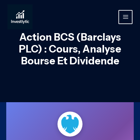
Aller
au
contenu
MAIN
MEN
Action BCS (Barclays
PLC) : Cours, Analyse
Bourse Et Dividende