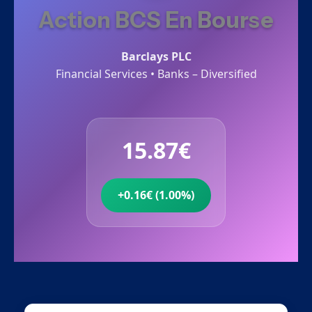
Action BCS En Bourse
Barclays PLC
Financial Services • Banks – Diversified
15.87€
+0.16€ (1.00%)