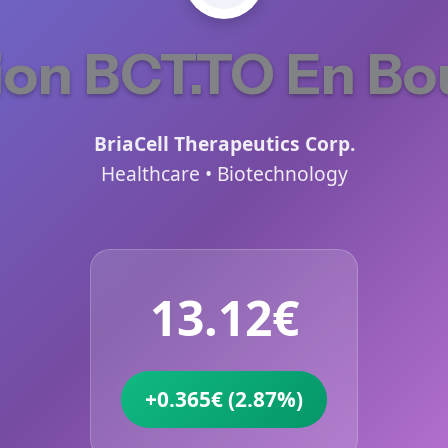
ion BCT.TO En Bo
BriaCell Therapeutics Corp.
Healthcare • Biotechnology
13.12€
+0.365€ (2.87%)