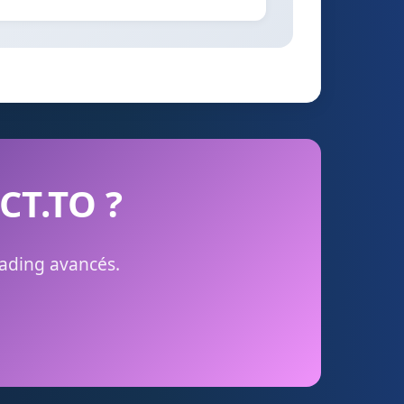
BCT.TO ?
rading avancés.