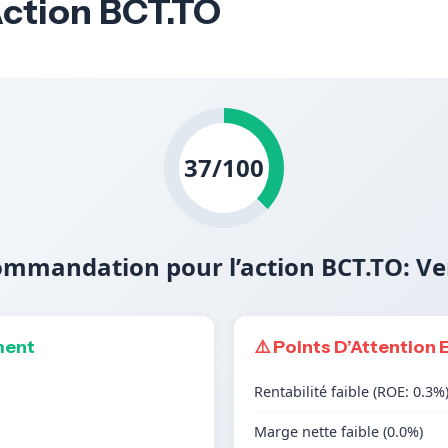
Action BCT.TO
37/100
mmandation pour l’action BCT.TO: V
ment
⚠️ Points D’Attention 
Rentabilité faible (ROE: 0.3%
Marge nette faible (0.0%)