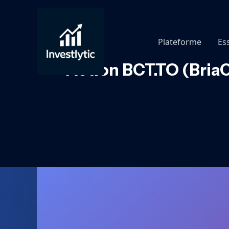
Aller
au
contenu
Plateforme
Es
Action BCT.TO (BriaC