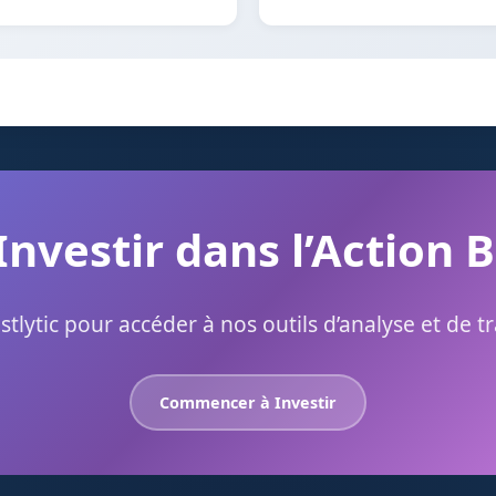
Investir dans l’Action 
stlytic pour accéder à nos outils d’analyse et de t
Commencer à Investir