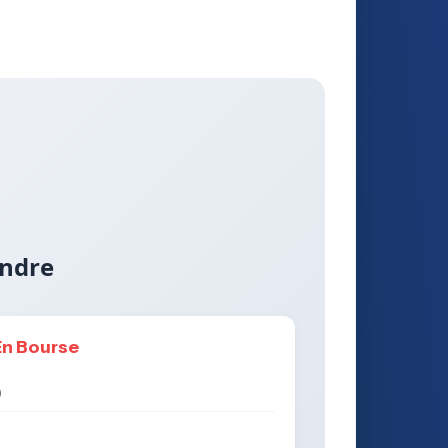
endre
En Bourse
)