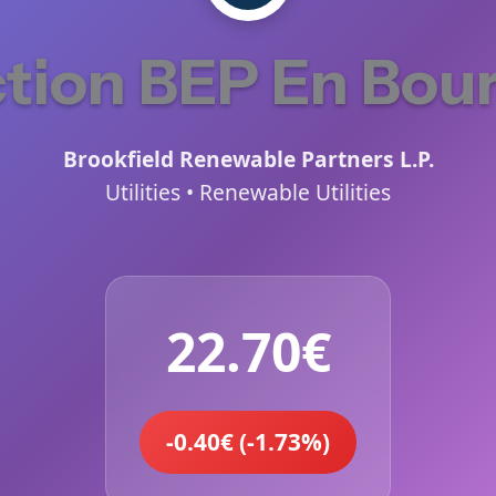
tion BEP En Bou
Brookfield Renewable Partners L.P.
Utilities • Renewable Utilities
22.70€
-0.40€ (-1.73%)