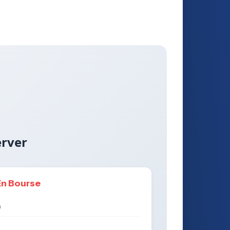
erver
En Bourse
)