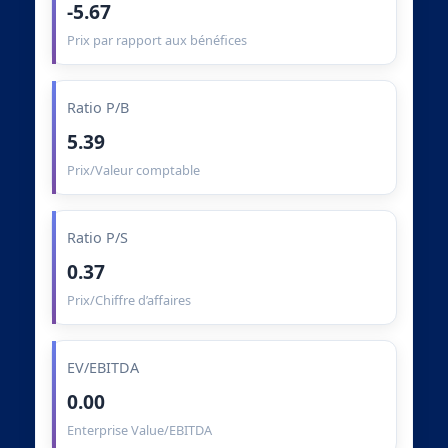
-5.67
Prix par rapport aux bénéfices
Ratio P/B
5.39
Prix/Valeur comptable
Ratio P/S
0.37
Prix/Chiffre d’affaires
EV/EBITDA
0.00
Enterprise Value/EBITDA