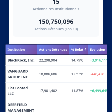
15
Actionnaires Institutionnels
150,750,096
Actions Détenues (Top 10)
Institution
Actions Détenues
% Relatif
Évolution
BlackRock, Inc.
22,298,904
14.79%
+3,916,111
VANGUARD
18,886,686
12.53%
-448,428
GROUP INC
Flat Footed
17,901,402
11.87%
+6,499,645
LLC
DEERFIELD
MANAGEMENT