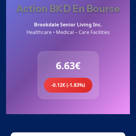
Action BKD En Bourse
Brookdale Senior Living Inc.
Healthcare • Medical – Care Facilities
6.63€
-0.12€ (-1.83%)