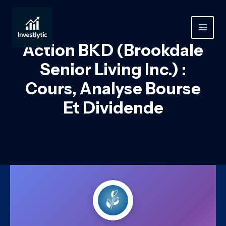
Aller
au
contenu
MAIN
Action BKD (Brookdale
MEN
Senior Living Inc.) :
Cours, Analyse Bourse
Et Dividende