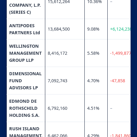
15,612,264
10.36%
–
COMPANY, L.P.
(SERIES C)
ANTIPODES
13,684,500
9.08%
+6,124,238
PARTNERS Ltd
WELLINGTON
MANAGEMENT
8,416,172
5.58%
-1,499,877
GROUP LLP
DIMENSIONAL
FUND
7,092,743
4.70%
-47,858
ADVISORS LP
EDMOND DE
ROTHSCHILD
6,792,160
4.51%
–
HOLDING S.A.
RUSH ISLAND
MANAGEMENT,
6,462,066
4.29%
-1,841,860