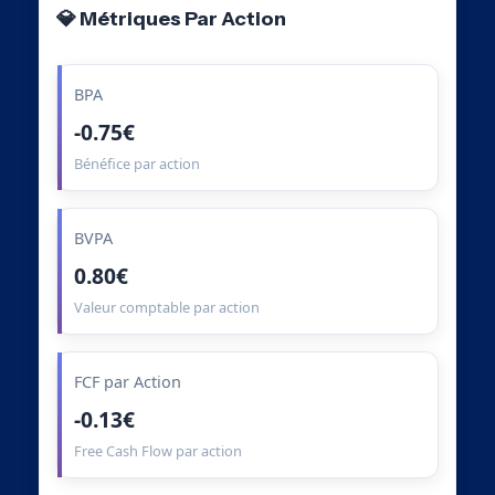
💎 Métriques Par Action
BPA
-0.75€
Bénéfice par action
BVPA
0.80€
Valeur comptable par action
FCF par Action
-0.13€
Free Cash Flow par action