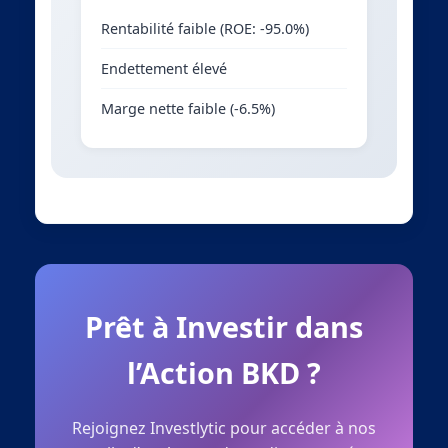
Rentabilité faible (ROE: -95.0%)
Endettement élevé
Marge nette faible (-6.5%)
Prêt à Investir dans
l’Action BKD ?
Rejoignez Investlytic pour accéder à nos