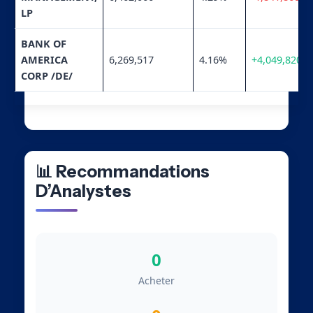
LP
BANK OF
AMERICA
6,269,517
4.16%
+4,049,820
CORP /DE/
📊 Recommandations
D’Analystes
0
Acheter