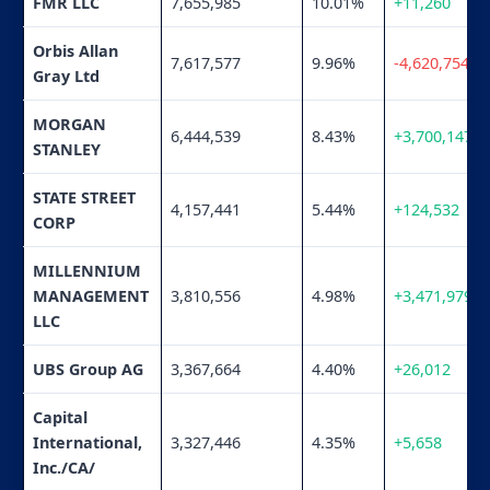
FMR LLC
7,655,985
10.01%
+11,260
Orbis Allan
7,617,577
9.96%
-4,620,754
Gray Ltd
MORGAN
6,444,539
8.43%
+3,700,147
STANLEY
STATE STREET
4,157,441
5.44%
+124,532
CORP
MILLENNIUM
MANAGEMENT
3,810,556
4.98%
+3,471,979
LLC
UBS Group AG
3,367,664
4.40%
+26,012
Capital
International,
3,327,446
4.35%
+5,658
Inc./CA/