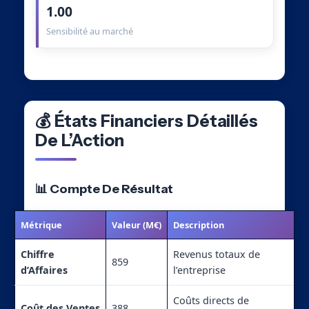
1.00
Sensibilité au marché
💰 États Financiers Détaillés
De L’Action
📊 Compte De Résultat
Métrique
Valeur (M€)
Description
Chiffre
Revenus totaux de
859
d’Affaires
l’entreprise
Coûts directs de
Coût des Ventes
388