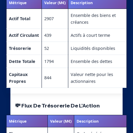
Métrique
Valeur (M€)
Description
Ensemble des biens et
Actif Total
2907
créances
Actif Circulant
439
Actifs à court terme
Trésorerie
52
Liquidités disponibles
Dette Totale
1794
Ensemble des dettes
Capitaux
Valeur nette pour les
844
Propres
actionnaires
💸 Flux De Trésorerie De L’Action
Métrique
Valeur (M€)
Description