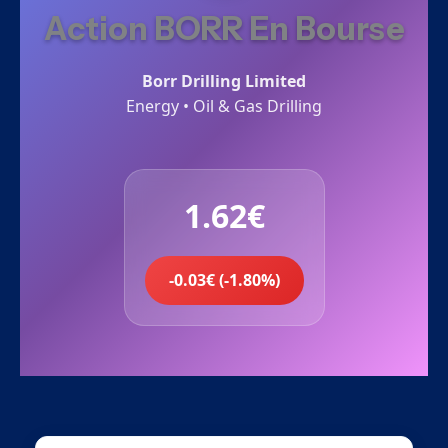
Action BORR En Bourse
Borr Drilling Limited
Energy • Oil & Gas Drilling
1.62€
-0.03€ (-1.80%)