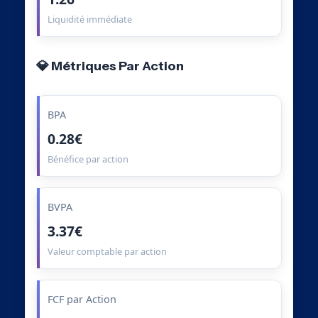
Liquidité immédiate
💎 Métriques Par Action
BPA
0.28€
Bénéfice par action
BVPA
3.37€
Valeur comptable par action
FCF par Action