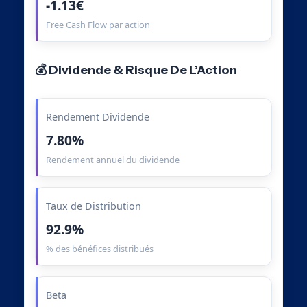
-1.13€
Free Cash Flow par action
💰 Dividende & Risque De L’Action
Rendement Dividende
7.80%
Rendement annuel du dividende
Taux de Distribution
92.9%
% des bénéfices distribués
Beta