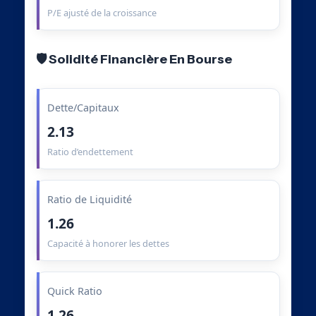
P/E ajusté de la croissance
🛡️ Solidité Financière En Bourse
Dette/Capitaux
2.13
Ratio d’endettement
Ratio de Liquidité
1.26
Capacité à honorer les dettes
Quick Ratio
1.26