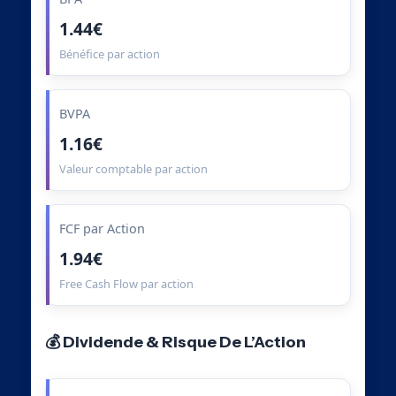
1.44€
Bénéfice par action
BVPA
1.16€
Valeur comptable par action
FCF par Action
1.94€
Free Cash Flow par action
💰 Dividende & Risque De L’Action