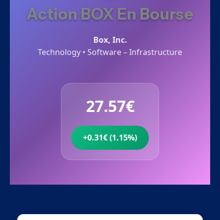
Action BOX En Bourse
Box, Inc.
Technology • Software – Infrastructure
27.57€
+0.31€ (1.15%)