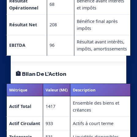
Résultat
Bénéfice avant intérêts
68
Opérationnel
et impôts
Bénéfice final après
Résultat Net
208
impôts
Résultat avant intérêts,
EBITDA
96
impôts, amortissements
🏦 Bilan De L’Action
Métrique
Valeur (M€)
Description
Ensemble des biens et
Actif Total
1417
créances
Actif Circulant
933
Actifs à court terme
Trésorerie
531
Liquidités disponibles