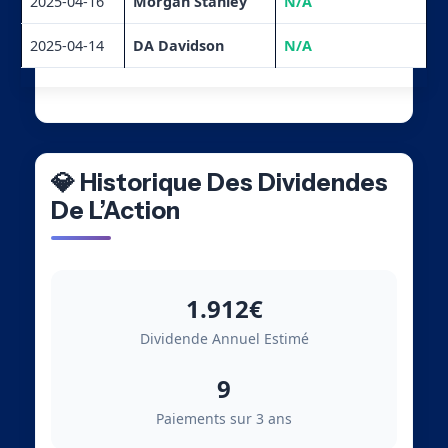
2025-04-16
Morgan Stanley
N/A
2025-04-14
DA Davidson
N/A
💎 Historique Des Dividendes
De L’Action
1.912€
Dividende Annuel Estimé
9
Paiements sur 3 ans