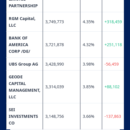
PARTNERSHIP
RGM Capital,
3,749,773
4.35%
+318,459
LLC
BANK OF
AMERICA
3,721,878
4.32%
+251,118
CORP /DE/
UBS Group AG
3,428,990
3.98%
-56,459
GEODE
CAPITAL
3,314,039
3.85%
+88,102
MANAGEMENT,
LLC
SEI
INVESTMENTS
3,148,756
3.66%
-137,863
CO