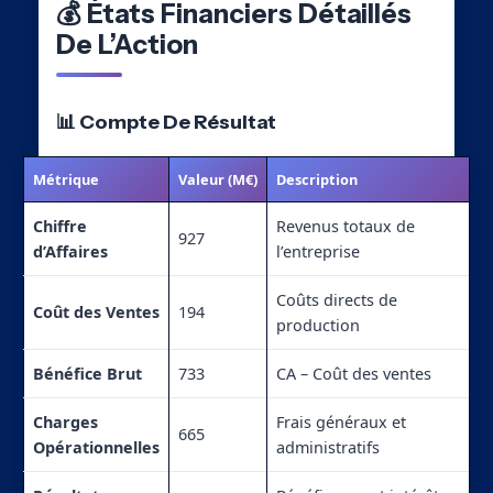
💰 États Financiers Détaillés
De L’Action
📊 Compte De Résultat
Métrique
Valeur (M€)
Description
Chiffre
Revenus totaux de
927
d’Affaires
l’entreprise
Coûts directs de
Coût des Ventes
194
production
Bénéfice Brut
733
CA – Coût des ventes
Charges
Frais généraux et
665
Opérationnelles
administratifs