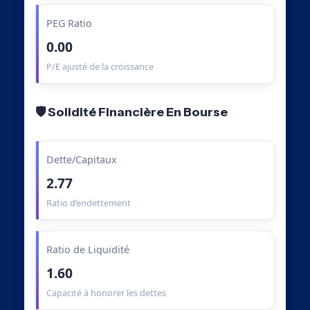
PEG Ratio
0.00
P/E ajusté de la croissance
🛡️ Solidité Financière En Bourse
Dette/Capitaux
2.77
Ratio d’endettement
Ratio de Liquidité
1.60
Capacité à honorer les dettes