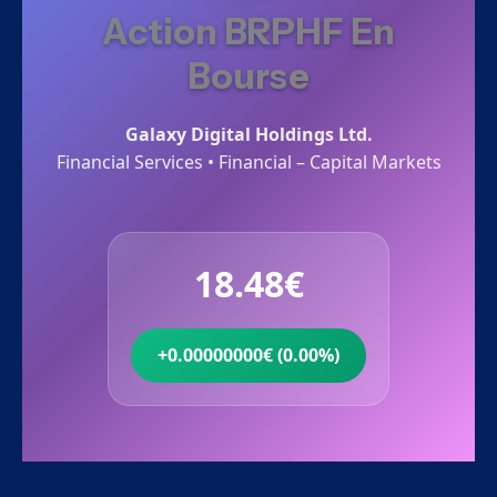
Action BRPHF En
Bourse
Galaxy Digital Holdings Ltd.
Financial Services • Financial – Capital Markets
18.48€
+0.00000000€ (0.00%)