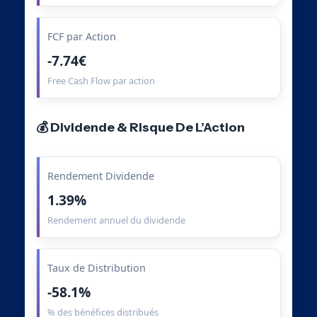
FCF par Action
-7.74€
Free Cash Flow par action
💰 Dividende & Risque De L’Action
Rendement Dividende
1.39%
Rendement annuel du dividende
Taux de Distribution
-58.1%
% des bénéfices distribués