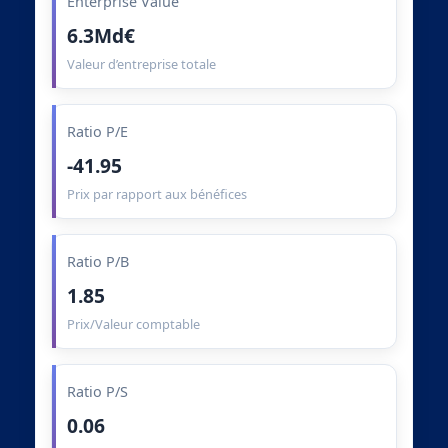
Enterprise Value
6.3Md€
Valeur d’entreprise totale
Ratio P/E
-41.95
Prix par rapport aux bénéfices
Ratio P/B
1.85
Prix/Valeur comptable
Ratio P/S
0.06