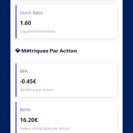
Quick Ratio
1.60
Liquidité immédiate
💎 Métriques Par Action
BPA
-0.45€
Bénéfice par action
BVPA
16.20€
Valeur comptable par action