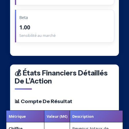
Beta
1.00
Sensibilité au marché
💰 États Financiers Détaillés
De L’Action
📊 Compte De Résultat
Métrique
Valeur (M€)
Description
Chiffre
Revenus totaux de