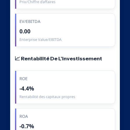
Prix/Chiffre d’affaires
EV/EBITDA
0.00
Enterprise Value/EBITDA
📈 Rentabilité De L’Investissement
ROE
-4.4%
Rentabilité des capitaux propres
ROA
-0.7%