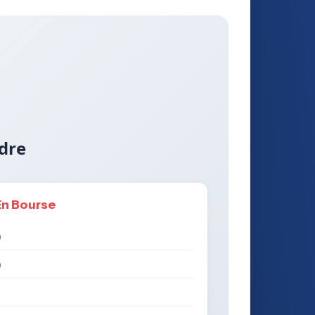
dre
En Bourse
)
)