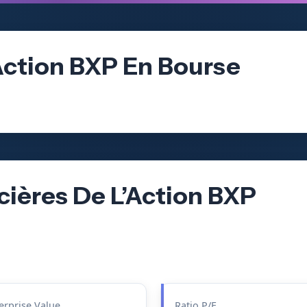
Action BXP En Bourse
cières De L’Action BXP
erprise Value
Ratio P/E