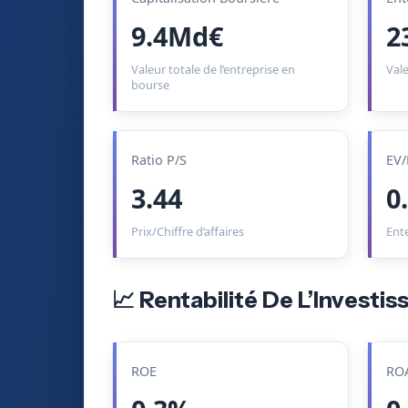
9.4Md€
2
Valeur totale de l’entreprise en
Vale
bourse
Ratio P/S
EV/
3.44
0
Prix/Chiffre d’affaires
Ent
📈 Rentabilité De L’Investi
ROE
RO