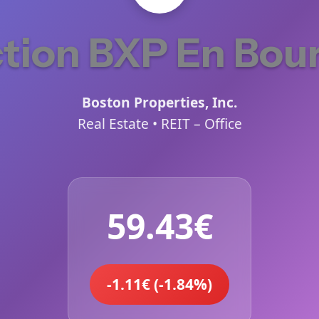
tion BXP En Bou
Boston Properties, Inc.
Real Estate • REIT – Office
59.43€
-1.11€ (-1.84%)