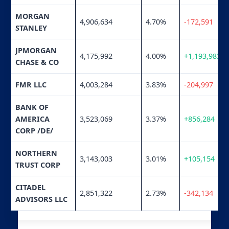
MORGAN
4,906,634
4.70%
-172,591
STANLEY
JPMORGAN
4,175,992
4.00%
+1,193,983
CHASE & CO
FMR LLC
4,003,284
3.83%
-204,997
BANK OF
AMERICA
3,523,069
3.37%
+856,284
CORP /DE/
NORTHERN
3,143,003
3.01%
+105,154
TRUST CORP
CITADEL
2,851,322
2.73%
-342,134
ADVISORS LLC