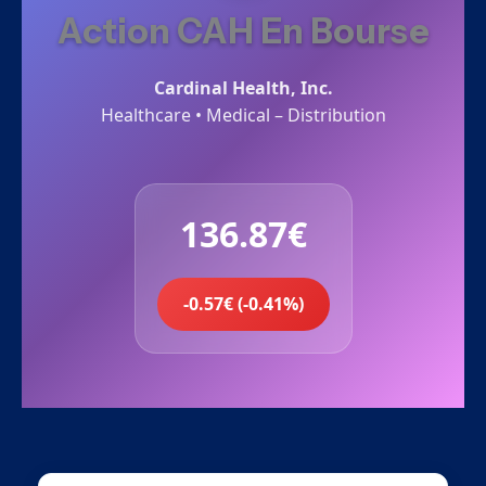
Action CAH En Bourse
Cardinal Health, Inc.
Healthcare • Medical – Distribution
136.87€
-0.57€ (-0.41%)