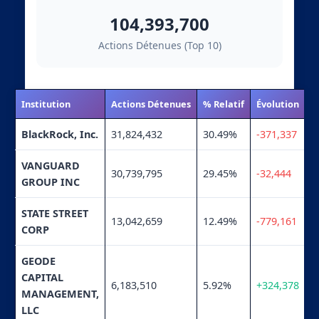
104,393,700
Actions Détenues (Top 10)
Institution
Actions Détenues
% Relatif
Évolution
BlackRock, Inc.
31,824,432
30.49%
-371,337
VANGUARD
30,739,795
29.45%
-32,444
GROUP INC
STATE STREET
13,042,659
12.49%
-779,161
CORP
GEODE
CAPITAL
6,183,510
5.92%
+324,378
MANAGEMENT,
LLC