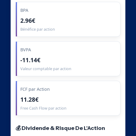
BPA
2.96€
Bénéfice par action
BVPA
-11.14€
Valeur comptable par action
FCF par Action
11.28€
Free Cash Flow par action
💰 Dividende & Risque De L’Action