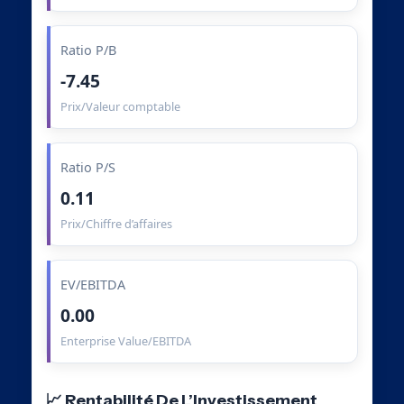
Ratio P/B
-7.45
Prix/Valeur comptable
Ratio P/S
0.11
Prix/Chiffre d’affaires
EV/EBITDA
0.00
Enterprise Value/EBITDA
📈 Rentabilité De L’Investissement