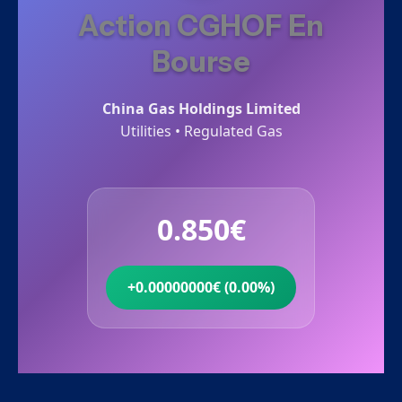
Action CGHOF En
Bourse
China Gas Holdings Limited
Utilities • Regulated Gas
0.850€
+0.00000000€ (0.00%)