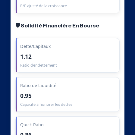
P/E ajusté de la croissance
🛡️ Solidité Financière En Bourse
Dette/Capitaux
1.12
Ratio d’endettement
Ratio de Liquidité
0.95
Capacité à honorer les dettes
Quick Ratio
0.86