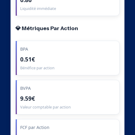
Liquidité immédiate
💎 Métriques Par Action
BPA
0.51€
Bénéfice par action
BVPA
9.59€
Valeur comptable par action
FCF par Action