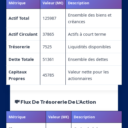
Métrique
Valeur (M€)
Description
Ensemble des biens et
Actif Total
125987
créances
Actif Circulant
37865
Actifs à court terme
Trésorerie
7525
Liquidités disponibles
Dette Totale
51361
Ensemble des dettes
Capitaux
Valeur nette pour les
45785
Propres
actionnaires
💸 Flux De Trésorerie De L’Action
Métrique
Valeur (M€)
Description