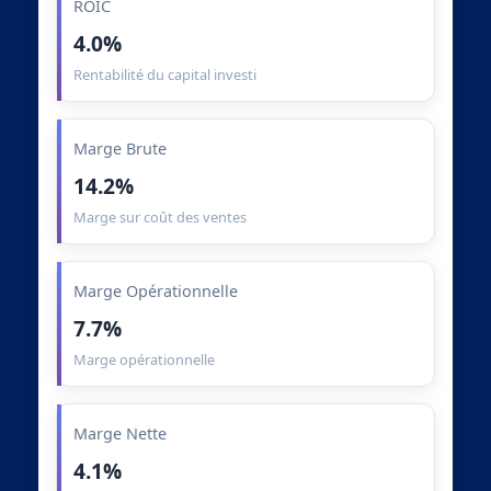
ROIC
4.0%
Rentabilité du capital investi
Marge Brute
14.2%
Marge sur coût des ventes
Marge Opérationnelle
7.7%
Marge opérationnelle
Marge Nette
4.1%