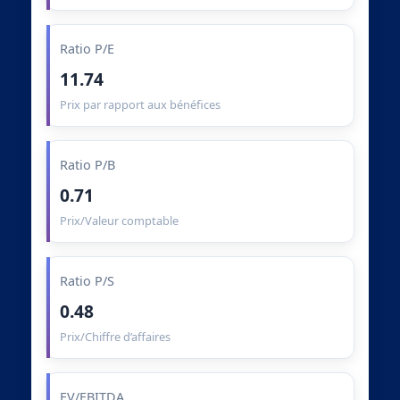
Ratio P/E
11.74
Prix par rapport aux bénéfices
Ratio P/B
0.71
Prix/Valeur comptable
Ratio P/S
0.48
Prix/Chiffre d’affaires
EV/EBITDA