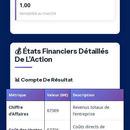
1.00
Sensibilité au marché
💰 États Financiers Détaillés
De L’Action
📊 Compte De Résultat
Métrique
Valeur (M€)
Description
Chiffre
Revenus totaux de
67369
d’Affaires
l’entreprise
Coûts directs de
Coût des Ventes
57796