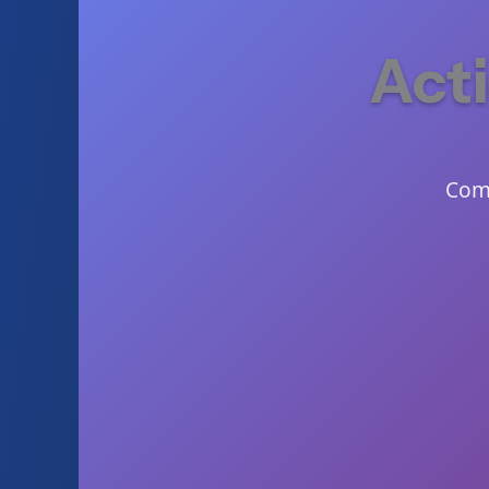
Act
Comm