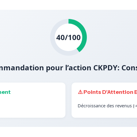
40/100
mandation pour l’action CKPDY: Con
ment
⚠️ Points D’Attention 
Décroissance des revenus (-