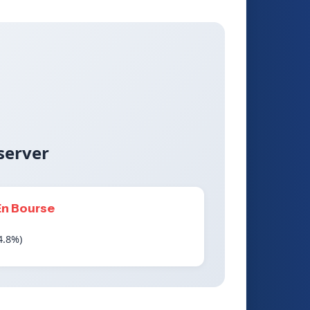
server
En Bourse
4.8%)