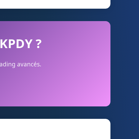
CKPDY ?
rading avancés.