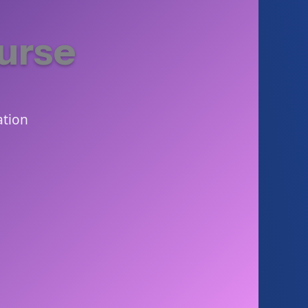
urse
ation