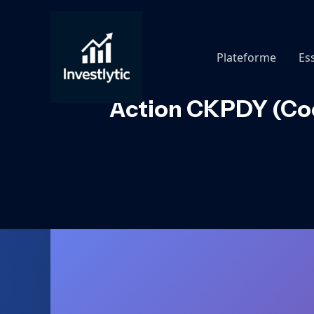
Aller
au
contenu
Plateforme
Es
Action CKPDY (Cook