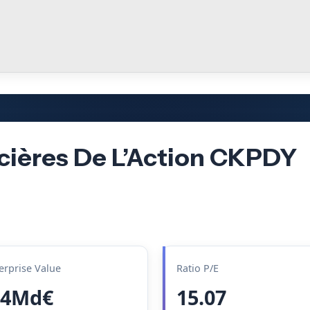
cières De L’Action CKPDY
erprise Value
Ratio P/E
.4Md€
15.07