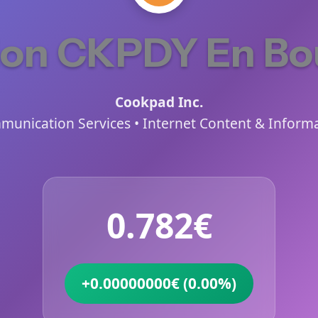
ion CKPDY En Bo
Cookpad Inc.
unication Services • Internet Content & Inform
0.782€
+0.00000000€ (0.00%)