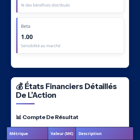
% des bénéfices distribués
Beta
1.00
Sensibilité au marché
💰 États Financiers Détaillés
De L’Action
📊 Compte De Résultat
Métrique
Valeur (M€)
Description