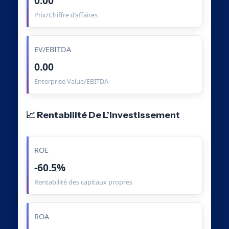
0.00
Prix/Chiffre d’affaires
EV/EBITDA
0.00
Enterprise Value/EBITDA
📈 Rentabilité De L’Investissement
ROE
-60.5%
Rentabilité des capitaux propres
ROA