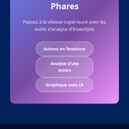
Phares
Passez à la vitesse supérieure avec les
outils d’analyse d’Investlytic
Actions en Tendance
Analyse d’une
Action
Graphique avec IA