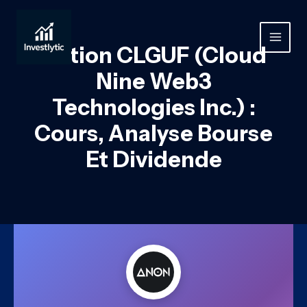
Aller
au
contenu
MAIN
Action CLGUF (Cloud
MEN
Nine Web3
Technologies Inc.) :
Cours, Analyse Bourse
Et Dividende