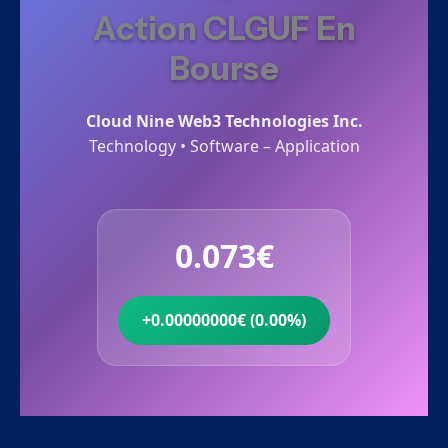
Action CLGUF En
Bourse
Cloud Nine Web3 Technologies Inc.
Technology • Software – Application
0.073€
+0.00000000€ (0.00%)