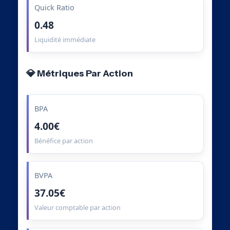
Quick Ratio
0.48
Liquidité immédiate
💎 Métriques Par Action
BPA
4.00€
Bénéfice par action
BVPA
37.05€
Valeur comptable par action