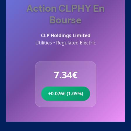
Action CLPHY En
Bourse
CLP Holdings Limited
Utilities • Regulated Electric
7.34€
+0.076€ (1.05%)