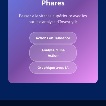
Phares
Passez à la vitesse supérieure avec les
outils d’analyse d’Investlytic
Actions en Tendance
Analyse d’une
Action
Graphique avec IA