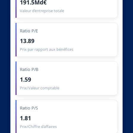
191.5Md€
Valeur d’entreprise totale
Ratio P/E
13.89
Prix par rapport aux bénéfices
Ratio P/B
1.59
Prix/Valeur comptable
Ratio P/S
1.81
Prix/Chiffre d’affaires