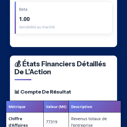
Beta
1.00
Sensibilité au marché
💰 États Financiers Détaillés
De L’Action
📊 Compte De Résultat
Métrique
Valeur (M€)
Description
Chiffre
Revenus totaux de
77319
d’Affaires
l’entreprise