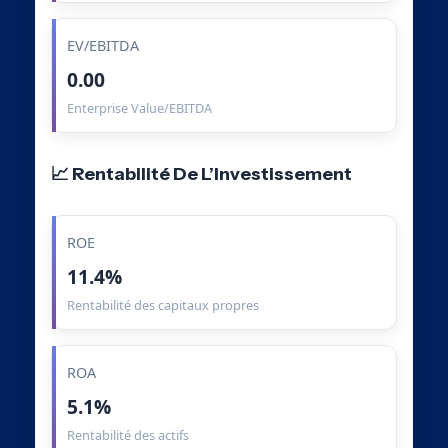
EV/EBITDA
0.00
Enterprise Value/EBITDA
📈 Rentabilité De L’Investissement
ROE
11.4%
Rentabilité des capitaux propres
ROA
5.1%
Rentabilité des actifs