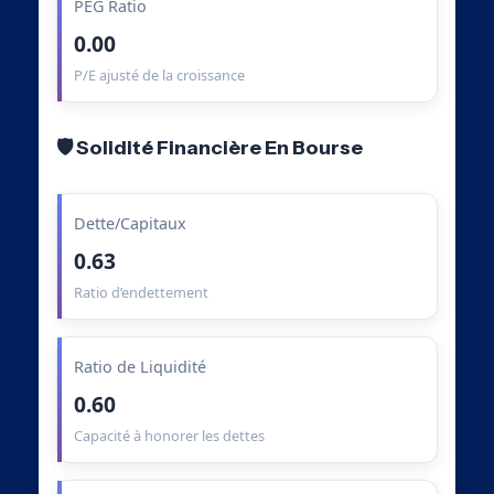
PEG Ratio
0.00
P/E ajusté de la croissance
🛡️ Solidité Financière En Bourse
Dette/Capitaux
0.63
Ratio d’endettement
Ratio de Liquidité
0.60
Capacité à honorer les dettes