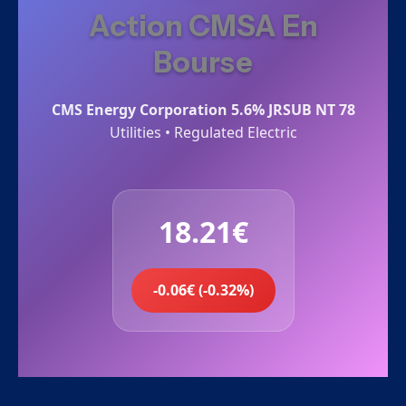
Action CMSA En
Bourse
CMS Energy Corporation 5.6% JRSUB NT 78
Utilities • Regulated Electric
18.21€
-0.06€ (-0.32%)