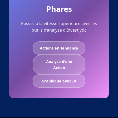
Phares
Passez à la vitesse supérieure avec les
outils d’analyse d’Investlytic
Actions en Tendance
Analyse d’une
Action
Graphique avec IA