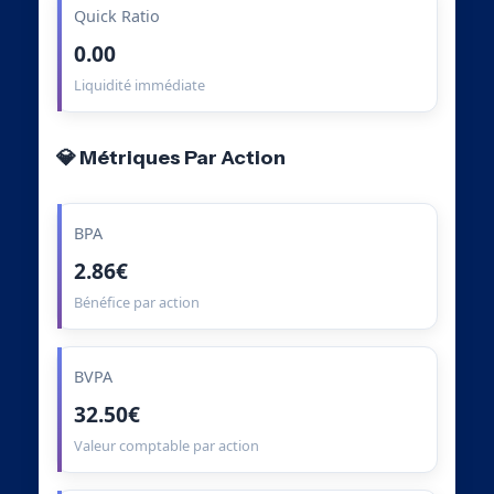
Quick Ratio
0.00
Liquidité immédiate
💎 Métriques Par Action
BPA
2.86€
Bénéfice par action
BVPA
32.50€
Valeur comptable par action