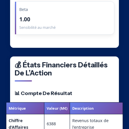
Beta
1.00
Sensibilité au marché
💰 États Financiers Détaillés
De L’Action
📊 Compte De Résultat
Métrique
Valeur (M€)
Description
Chiffre
Revenus totaux de
6388
d’Affaires
l’entreprise