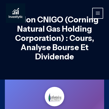
Aller
au
contenu
MAIN
Action CNIGO (Corning
MEN
Natural Gas Holding
Corporation) : Cours,
Analyse Bourse Et
Dividende