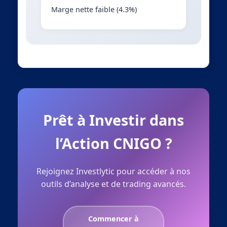
Marge nette faible (4.3%)
Prêt à Investir dans
l’Action CNIGO ?
Rejoignez Investlytic pour accéder à nos
outils d’analyse et de trading avancés.
Commencer à