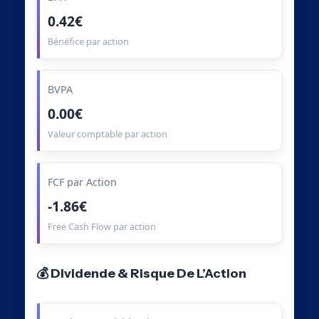
0.42€
Bénéfice par action
BVPA
0.00€
Valeur comptable par action
FCF par Action
-1.86€
Free Cash Flow par action
💰 Dividende & Risque De L’Action