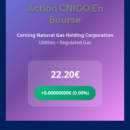
Action CNIGO En
Bourse
Corning Natural Gas Holding Corporation
Utilities • Regulated Gas
22.20€
+0.00000000€ (0.00%)