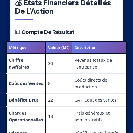
💰 États Financiers Détaillés
De L’Action
📊 Compte De Résultat
Métrique
Valeur (M€)
Description
Chiffre
Revenus totaux de
30
d’Affaires
l’entreprise
Coûts directs de
Coût des Ventes
8
production
Bénéfice Brut
22
CA – Coût des ventes
Charges
Frais généraux et
18
Opérationnelles
administratifs
Résultat
Bénéfice avant intérêts