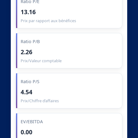
Ratio P/E
13.16
Prix par rapport aux bénéfices
Ratio P/B
2.26
Prix/Valeur comptable
Ratio P/S
4.54
Prix/Chiffre d’affaires
EV/EBITDA
0.00