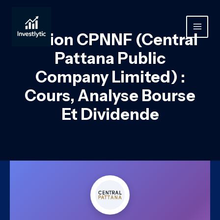
Aller
au
contenu
MAIN
Action CPNNF (Central
MEN
Pattana Public
Company Limited) :
Cours, Analyse Bourse
Et Dividende