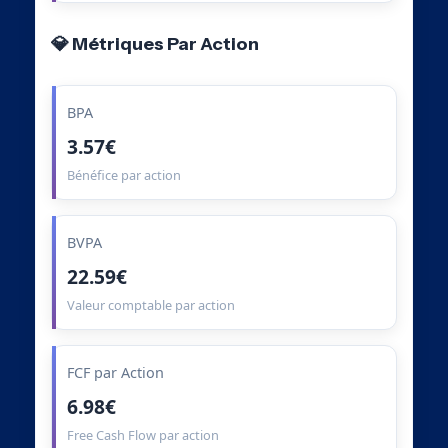
💎 Métriques Par Action
BPA
3.57€
Bénéfice par action
BVPA
22.59€
Valeur comptable par action
FCF par Action
6.98€
Free Cash Flow par action