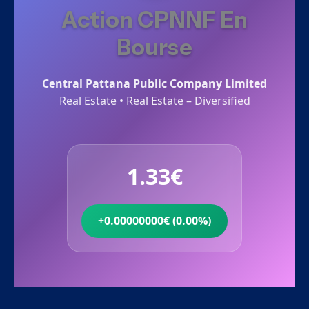
Action CPNNF En
Bourse
Central Pattana Public Company Limited
Real Estate • Real Estate – Diversified
1.33€
+0.00000000€ (0.00%)