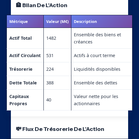
🏦 Bilan De L’Action
Métrique
Valeur (M€)
Description
Ensemble des biens et
Actif Total
1482
créances
Actif Circulant
531
Actifs à court terme
Trésorerie
224
Liquidités disponibles
Dette Totale
388
Ensemble des dettes
Capitaux
Valeur nette pour les
40
Propres
actionnaires
💸 Flux De Trésorerie De L’Action