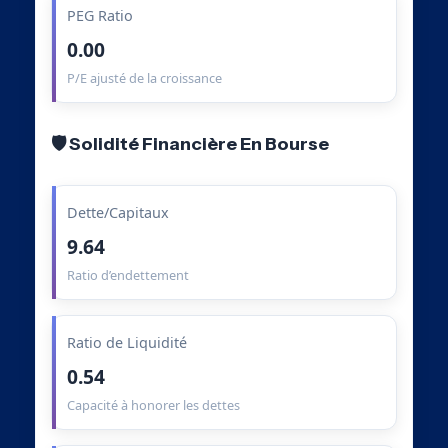
PEG Ratio
0.00
P/E ajusté de la croissance
🛡️ Solidité Financière En Bourse
Dette/Capitaux
9.64
Ratio d’endettement
Ratio de Liquidité
0.54
Capacité à honorer les dettes