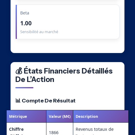
Beta
1.00
Sensibilité au marché
💰 États Financiers Détaillés
De L’Action
📊 Compte De Résultat
Métrique
Valeur (M€)
Description
Chiffre
Revenus totaux de
1866