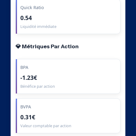
Quick Ratio
0.54
Liquidité immédiate
💎 Métriques Par Action
BPA
-1.23€
Bénéfice par action
BVPA
0.31€
Valeur comptable par action