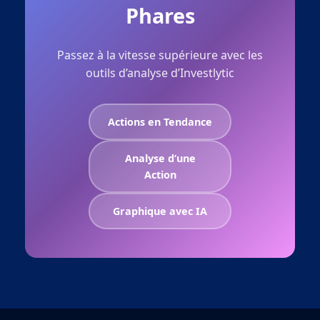
Phares
Passez à la vitesse supérieure avec les
outils d’analyse d’Investlytic
Actions en Tendance
Analyse d’une
Action
Graphique avec IA