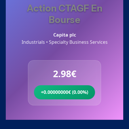
Action CTAGF En
Bourse
Capita plc
Industrials • Specialty Business Services
2.98€
+0.00000000€ (0.00%)