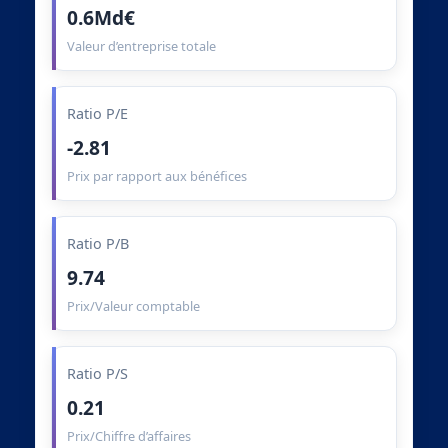
0.6Md€
Valeur d’entreprise totale
Ratio P/E
-2.81
Prix par rapport aux bénéfices
Ratio P/B
9.74
Prix/Valeur comptable
Ratio P/S
0.21
Prix/Chiffre d’affaires