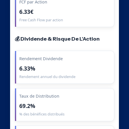
FCF par Action
6.33€
Free Cash Flow par action
💰 Dividende & Risque De L’Action
Rendement Dividende
6.33%
Rendement annuel du dividende
Taux de Distribution
69.2%
% des bénéfices distribués