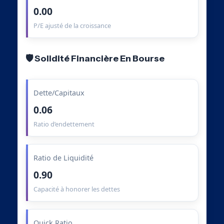
0.00
P/E ajusté de la croissance
🛡️ Solidité Financière En Bourse
Dette/Capitaux
0.06
Ratio d’endettement
Ratio de Liquidité
0.90
Capacité à honorer les dettes
Quick Ratio