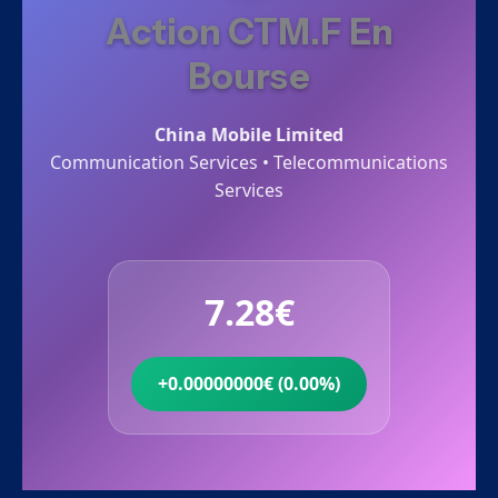
Action CTM.F En
Bourse
China Mobile Limited
Communication Services • Telecommunications
Services
7.28€
+0.00000000€ (0.00%)