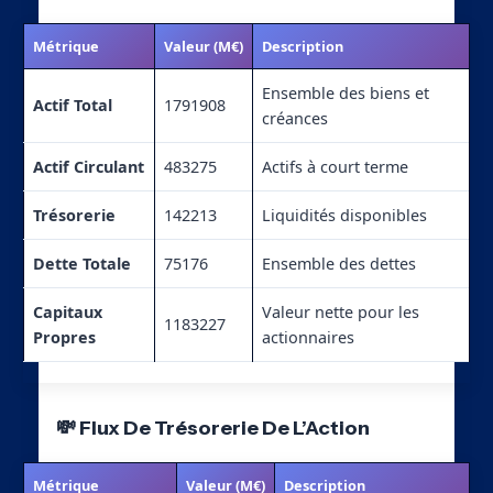
Métrique
Valeur (M€)
Description
Ensemble des biens et
Actif Total
1791908
créances
Actif Circulant
483275
Actifs à court terme
Trésorerie
142213
Liquidités disponibles
Dette Totale
75176
Ensemble des dettes
Capitaux
Valeur nette pour les
1183227
Propres
actionnaires
💸 Flux De Trésorerie De L’Action
Métrique
Valeur (M€)
Description