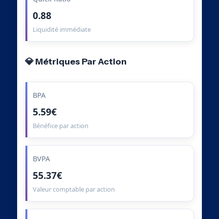
0.88
Liquidité immédiate
💎 Métriques Par Action
BPA
5.59€
Bénéfice par action
BVPA
55.37€
Valeur comptable par action