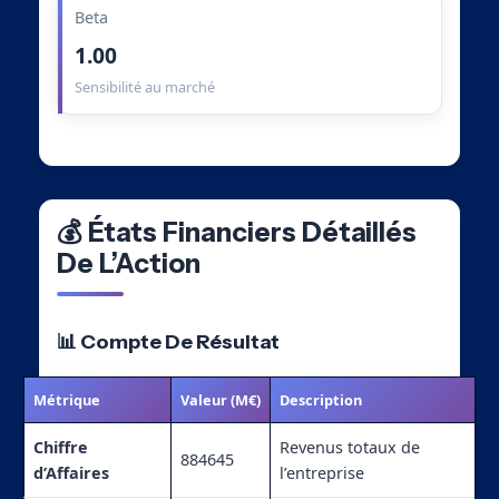
Beta
1.00
Sensibilité au marché
💰 États Financiers Détaillés
De L’Action
📊 Compte De Résultat
Métrique
Valeur (M€)
Description
Chiffre
Revenus totaux de
884645
d’Affaires
l’entreprise