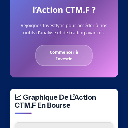
l’Action CTM.F ?
Rejoignez Investlytic pour accéder à nos
outils d’analyse et de trading avancés.
Commencer à
Investir
📈 Graphique De L’Action
CTM.F En Bourse