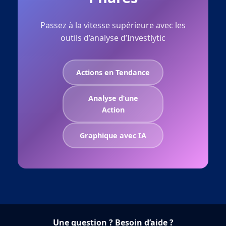
Passez à la vitesse supérieure avec les
outils d’analyse d’Investlytic
Actions en Tendance
Analyse d’une
Action
Graphique avec IA
Une question ? Besoin d’aide ?