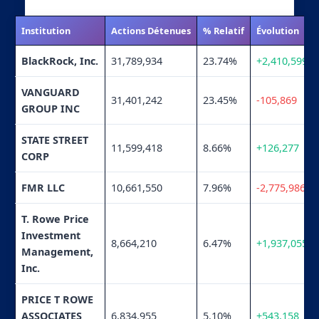
Institution
Actions Détenues
% Relatif
Évolution
BlackRock, Inc.
31,789,934
23.74%
+2,410,599
VANGUARD
31,401,242
23.45%
-105,869
GROUP INC
STATE STREET
11,599,418
8.66%
+126,277
CORP
FMR LLC
10,661,550
7.96%
-2,775,986
T. Rowe Price
Investment
8,664,210
6.47%
+1,937,055
Management,
Inc.
PRICE T ROWE
ASSOCIATES
6,834,955
5.10%
+543,158