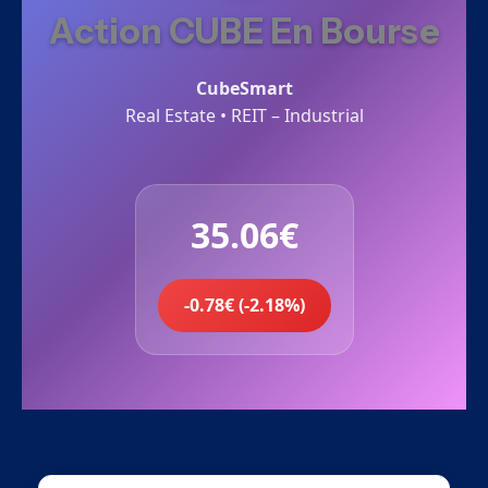
Action CUBE En Bourse
CubeSmart
Real Estate • REIT – Industrial
35.06€
-0.78€ (-2.18%)