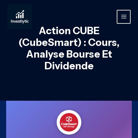
Aller
au
contenu
MAIN
Action CUBE
MEN
(CubeSmart) : Cours,
Analyse Bourse Et
Dividende