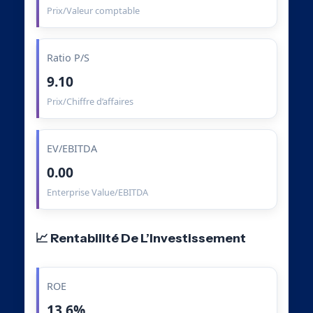
Prix/Valeur comptable
Ratio P/S
9.10
Prix/Chiffre d’affaires
EV/EBITDA
0.00
Enterprise Value/EBITDA
📈 Rentabilité De L’Investissement
ROE
13.6%