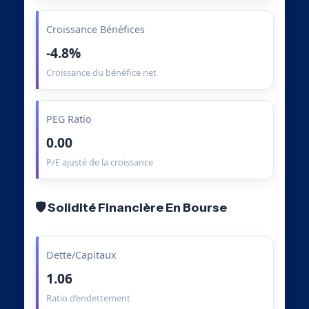
Croissance Bénéfices
-4.8%
Croissance du bénéfice net
PEG Ratio
0.00
P/E ajusté de la croissance
🛡️ Solidité Financière En Bourse
Dette/Capitaux
1.06
Ratio d’endettement