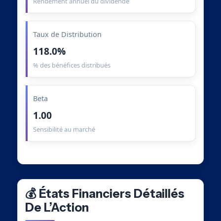
Rendement annuel du dividende
Taux de Distribution
118.0%
% des bénéfices distribués
Beta
1.00
Sensibilité au marché
💰 États Financiers Détaillés
De L’Action