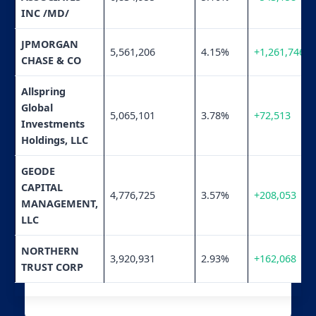
INC /MD/
JPMORGAN
5,561,206
4.15%
+1,261,746
CHASE & CO
Allspring
Global
5,065,101
3.78%
+72,513
Investments
Holdings, LLC
GEODE
CAPITAL
4,776,725
3.57%
+208,053
MANAGEMENT,
LLC
NORTHERN
3,920,931
2.93%
+162,068
TRUST CORP