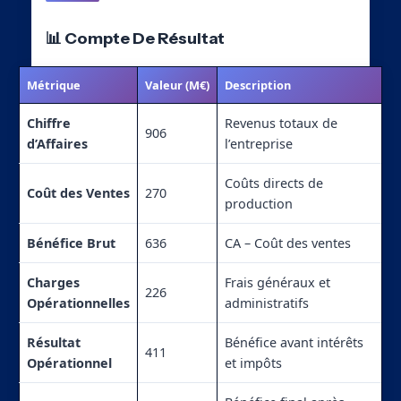
📊 Compte De Résultat
Métrique
Valeur (M€)
Description
Chiffre
Revenus totaux de
906
d’Affaires
l’entreprise
Coûts directs de
Coût des Ventes
270
production
Bénéfice Brut
636
CA – Coût des ventes
Charges
Frais généraux et
226
Opérationnelles
administratifs
Résultat
Bénéfice avant intérêts
411
Opérationnel
et impôts