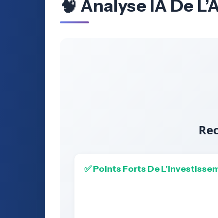
🧠 Analyse IA De L
Rec
✅ Points Forts De L’Investisse