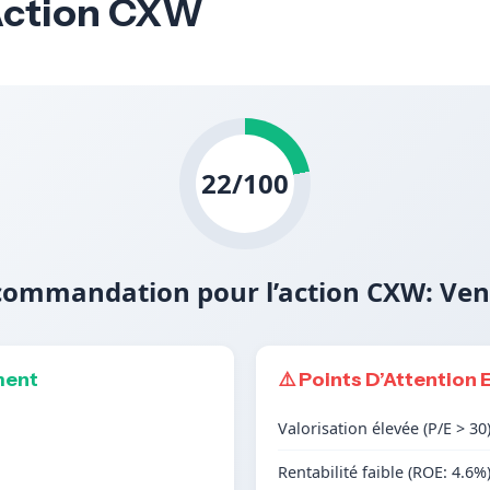
’Action CXW
22/100
ommandation pour l’action CXW: Ve
ment
⚠️ Points D’Attention 
Valorisation élevée (P/E > 30
Rentabilité faible (ROE: 4.6%