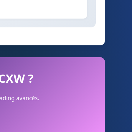
 CXW ?
rading avancés.