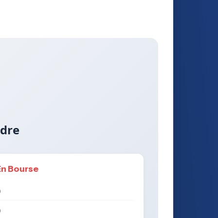
ndre
En Bourse
)
)