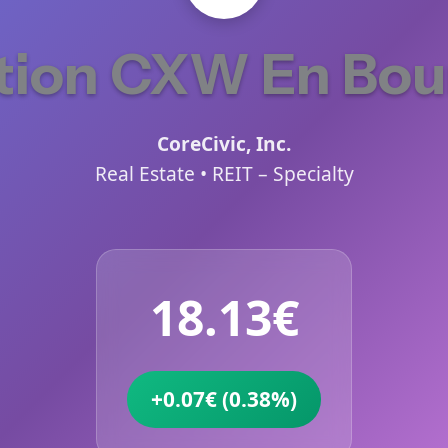
tion CXW En Bou
CoreCivic, Inc.
Real Estate • REIT – Specialty
18.13€
+0.07€ (0.38%)