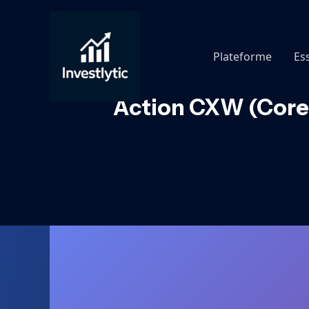
Aller
au
contenu
Plateforme
Es
Action CXW (CoreCi