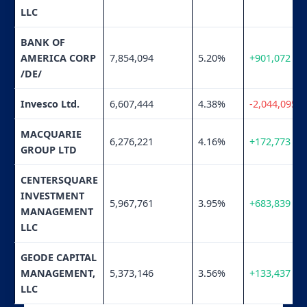
LLC
BANK OF
AMERICA CORP
7,854,094
5.20%
+901,072
/DE/
Invesco Ltd.
6,607,444
4.38%
-2,044,095
MACQUARIE
6,276,221
4.16%
+172,773
GROUP LTD
CENTERSQUARE
INVESTMENT
5,967,761
3.95%
+683,839
MANAGEMENT
LLC
GEODE CAPITAL
MANAGEMENT,
5,373,146
3.56%
+133,437
LLC