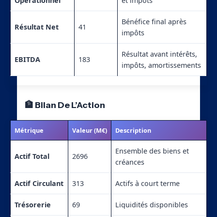
Opérationnel
et impôts
Bénéfice final après
Résultat Net
41
impôts
Résultat avant intérêts,
EBITDA
183
impôts, amortissements
🏦 Bilan De L’Action
Métrique
Valeur (M€)
Description
Ensemble des biens et
Actif Total
2696
créances
Actif Circulant
313
Actifs à court terme
Trésorerie
69
Liquidités disponibles