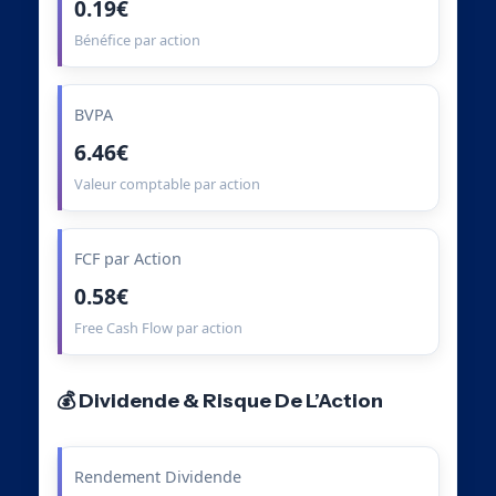
0.19€
Bénéfice par action
BVPA
6.46€
Valeur comptable par action
FCF par Action
0.58€
Free Cash Flow par action
💰 Dividende & Risque De L’Action
Rendement Dividende