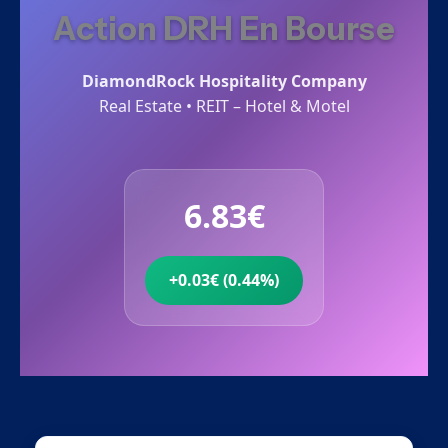
Action DRH En Bourse
DiamondRock Hospitality Company
Real Estate • REIT – Hotel & Motel
6.83€
+0.03€ (0.44%)