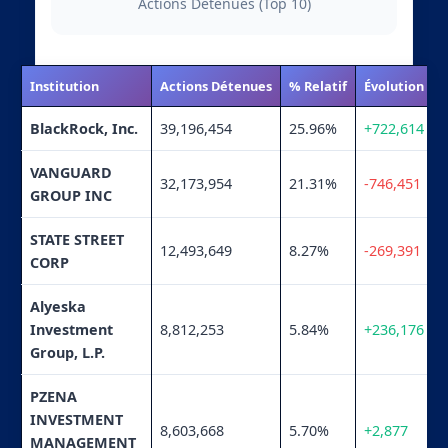
Actions Détenues (Top 10)
Institution
Actions Détenues
% Relatif
Évolution
BlackRock, Inc.
39,196,454
25.96%
+722,614
VANGUARD
32,173,954
21.31%
-746,451
GROUP INC
STATE STREET
12,493,649
8.27%
-269,391
CORP
Alyeska
Investment
8,812,253
5.84%
+236,176
Group, L.P.
PZENA
INVESTMENT
8,603,668
5.70%
+2,877
MANAGEMENT