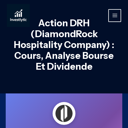
Aller
au
contenu
MAIN
Action DRH
MEN
(DiamondRock
Hospitality Company) :
Cours, Analyse Bourse
Et Dividende