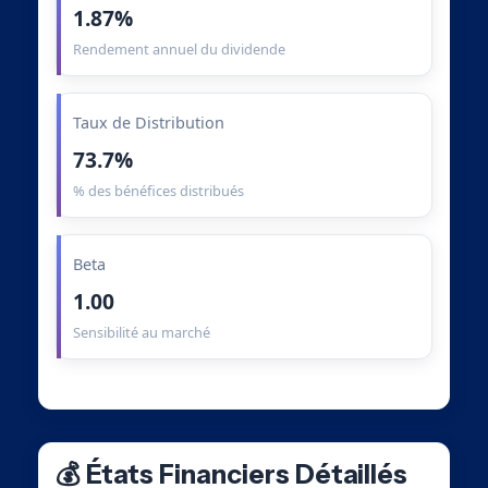
1.87%
Rendement annuel du dividende
Taux de Distribution
73.7%
% des bénéfices distribués
Beta
1.00
Sensibilité au marché
💰 États Financiers Détaillés