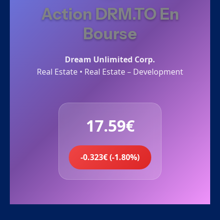
Action DRM.TO En
Bourse
Dream Unlimited Corp.
Real Estate • Real Estate – Development
17.59€
-0.323€ (-1.80%)