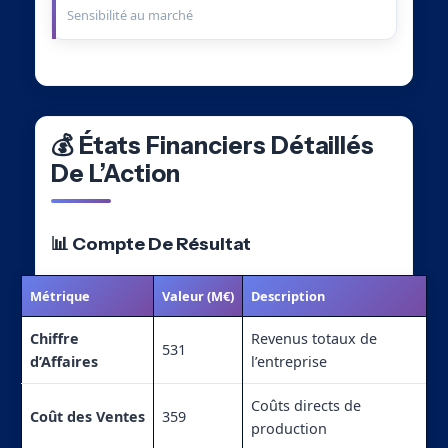
Sensibilité au marché
💰 États Financiers Détaillés
De L’Action
📊 Compte De Résultat
Métrique
Valeur (M€)
Description
Chiffre
Revenus totaux de
531
d’Affaires
l’entreprise
Coûts directs de
Coût des Ventes
359
production