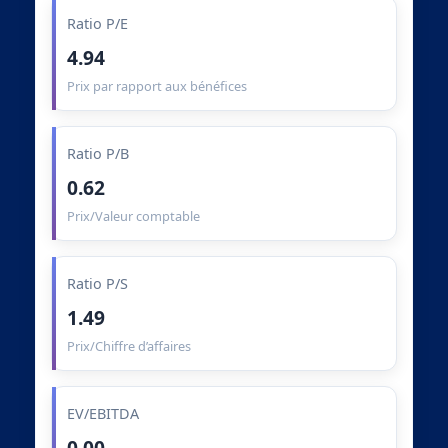
Ratio P/E
4.94
Prix par rapport aux bénéfices
Ratio P/B
0.62
Prix/Valeur comptable
Ratio P/S
1.49
Prix/Chiffre d’affaires
EV/EBITDA
0.00