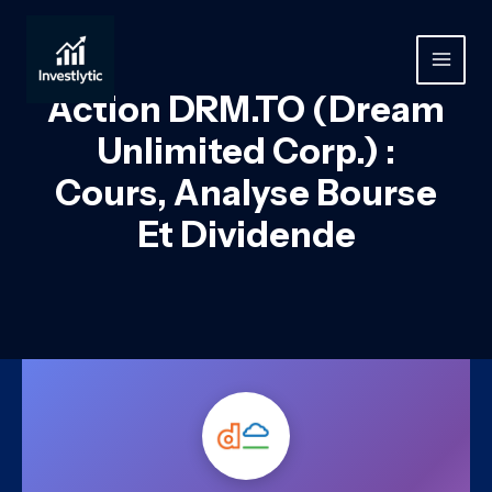
Aller
au
contenu
MAIN
Action DRM.TO (Dream
MEN
Unlimited Corp.) :
Cours, Analyse Bourse
Et Dividende