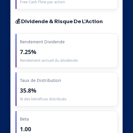
Free Cash Flow par action
💰 Dividende & Risque De L’Action
Rendement Dividende
7.25%
Rendement annuel du dividende
Taux de Distribution
35.8%
% des bénéfices distribués
Beta
1.00