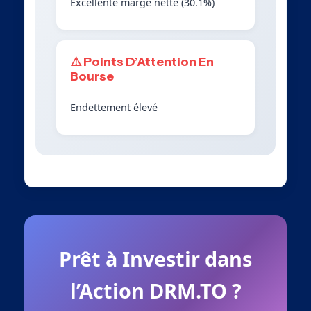
Excellente marge nette (30.1%)
⚠️ Points D’Attention En
Bourse
Endettement élevé
Prêt à Investir dans
l’Action DRM.TO ?