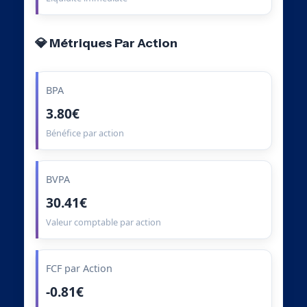
💎 Métriques Par Action
BPA
3.80€
Bénéfice par action
BVPA
30.41€
Valeur comptable par action
FCF par Action
-0.81€