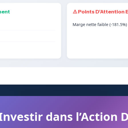
ment
⚠️ Points D’Attention 
Marge nette faible (-181.5%)
 Investir dans l’Action 