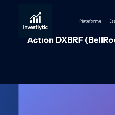
Aller
au
contenu
Plateforme
Es
Action DXBRF (BellRoc