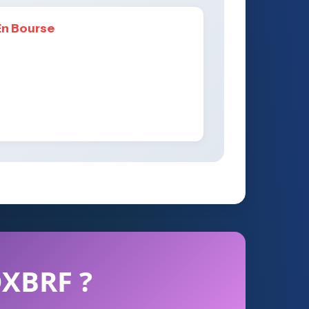
En Bourse
DXBRF ?