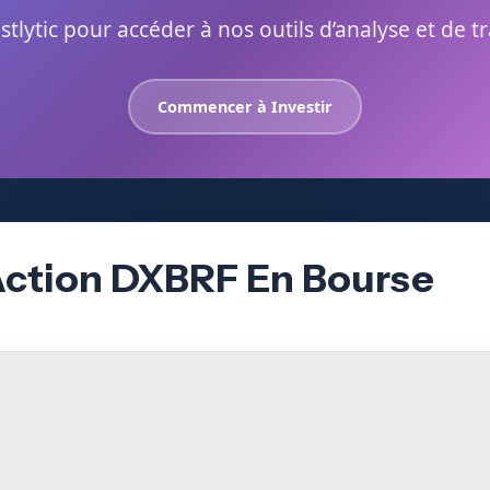
stlytic pour accéder à nos outils d’analyse et de t
Commencer à Investir
Action DXBRF En Bourse