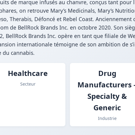
duits de marque infusés au chanvre, conçus tant pour
ares, on retrouve Mary’s Medicinals, Mary’s Nutrition
ceso, Therabis, Défoncé et Rebel Coast. Anciennement
 nom de BellRock Brands Inc. en octobre 2020. Son siège
, BellRock Brands Inc. opère en tant que filiale de We
expansion internationale témoigne de son ambition de
e du cannabis.
Healthcare
Drug
Manufacturers 
Secteur
Specialty &
Generic
Industrie