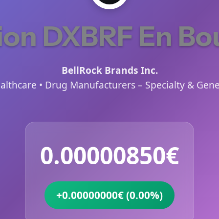
ion DXBRF En Bo
BellRock Brands Inc.
althcare • Drug Manufacturers – Specialty & Gene
0.00000850€
+0.00000000€ (0.00%)