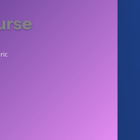
urse
ric