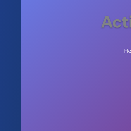
Act
He