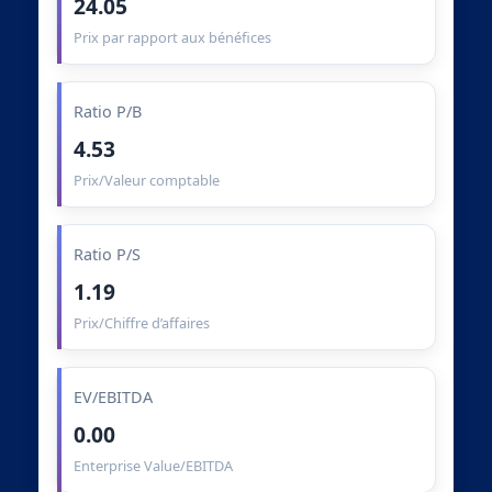
24.05
Prix par rapport aux bénéfices
Ratio P/B
4.53
Prix/Valeur comptable
Ratio P/S
1.19
Prix/Chiffre d’affaires
EV/EBITDA
0.00
Enterprise Value/EBITDA