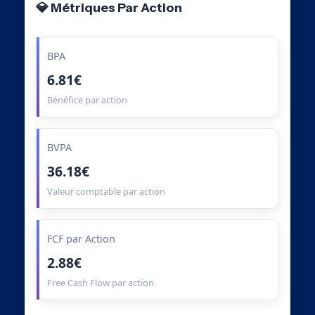
💎 Métriques Par Action
BPA
6.81€
Bénéfice par action
BVPA
36.18€
Valeur comptable par action
FCF par Action
2.88€
Free Cash Flow par action