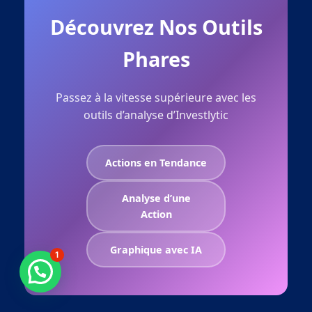
Découvrez Nos Outils
Phares
Passez à la vitesse supérieure avec les
outils d’analyse d’Investlytic
Actions en Tendance
Analyse d’une
Action
Graphique avec IA
1
Besoin d'aide ?