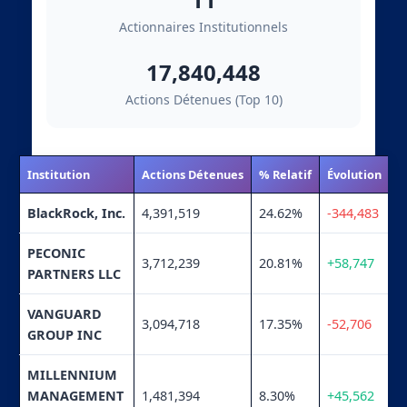
Actionnaires Institutionnels
17,840,448
Actions Détenues (Top 10)
Institution
Actions Détenues
% Relatif
Évolution
BlackRock, Inc.
4,391,519
24.62%
-344,483
PECONIC
3,712,239
20.81%
+58,747
PARTNERS LLC
VANGUARD
3,094,718
17.35%
-52,706
GROUP INC
MILLENNIUM
MANAGEMENT
1,481,394
8.30%
+45,562