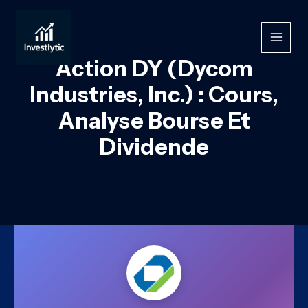
Aller
au
contenu
MAIN
Action DY (Dycom
MEN
Industries, Inc.) : Cours,
Analyse Bourse Et
Dividende