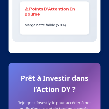
⚠️ Points D’Attention En
Bourse
Marge nette faible (5.0%)
Prêt à Investir dans
l’Action DY ?
Rejoignez Investlytic pour accéder à nos
outils d’analyse et de trading avancés.