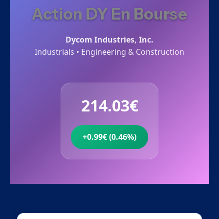
Action DY En Bourse
Dycom Industries, Inc.
Industrials • Engineering & Construction
214.03€
+0.99€ (0.46%)