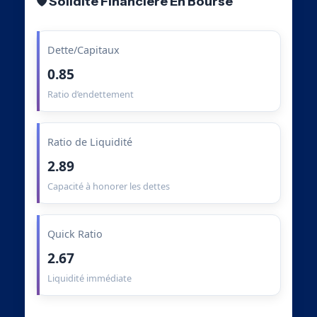
🛡️ Solidité Financière En Bourse
Dette/Capitaux
0.85
Ratio d’endettement
Ratio de Liquidité
2.89
Capacité à honorer les dettes
Quick Ratio
2.67
Liquidité immédiate