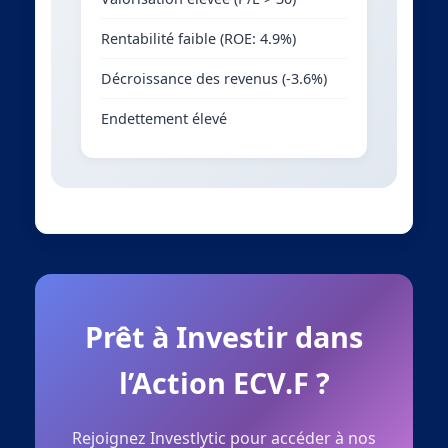
Rentabilité faible (ROE: 4.9%)
Décroissance des revenus (-3.6%)
Endettement élevé
Prêt à Investir dans
l’Action ECV.F ?
Rejoignez Investlytic pour accéder à nos