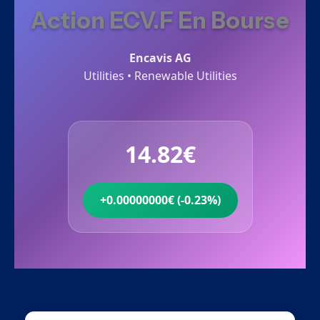
Action ECV.F En Bourse
Encavis AG
Utilities • Renewable Utilities
14.82€
+0.00000000€ (-0.23%)