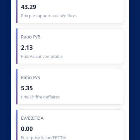
43.29
Prix par rapport aux bénéfices
Ratio P/B
2.13
Prix/Valeur comptable
Ratio P/S
5.35
Prix/Chiffre d’affaires
EV/EBITDA
0.00
Enterprise Value/EBITDA