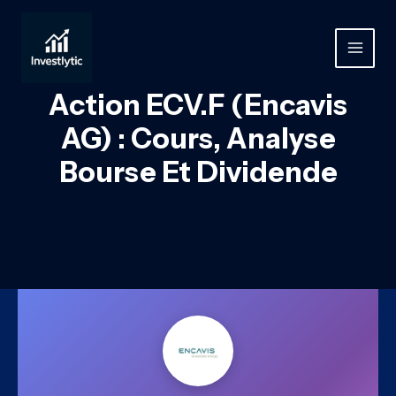
Aller
au
contenu
MAIN
MEN
Action ECV.F (Encavis
AG) : Cours, Analyse
Bourse Et Dividende