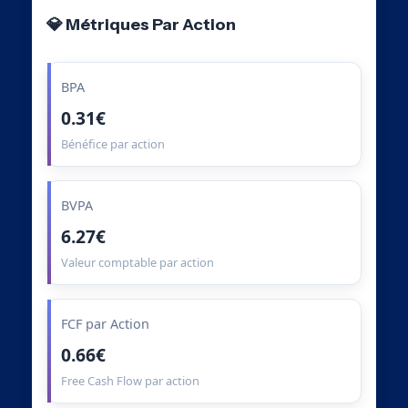
💎 Métriques Par Action
BPA
0.31€
Bénéfice par action
BVPA
6.27€
Valeur comptable par action
FCF par Action
0.66€
Free Cash Flow par action