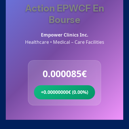
Action EPWCF En
Bourse
Empower Clinics Inc.
Healthcare • Medical – Care Facilities
0.000085€
+0.00000000€ (0.00%)