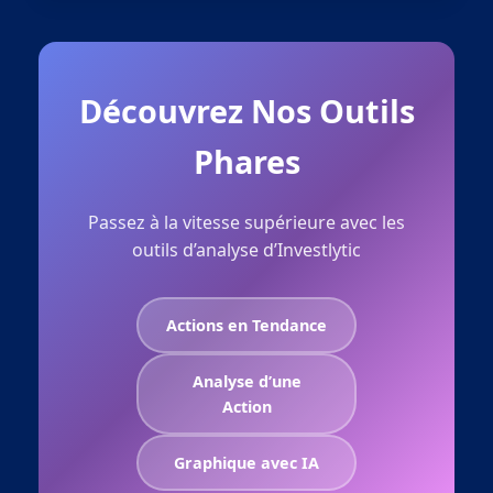
Découvrez Nos Outils
Phares
Passez à la vitesse supérieure avec les
outils d’analyse d’Investlytic
Actions en Tendance
Analyse d’une
Action
Graphique avec IA