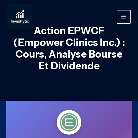
Aller
au
contenu
MAIN
Action EPWCF
MEN
(Empower Clinics Inc.) :
Cours, Analyse Bourse
Et Dividende