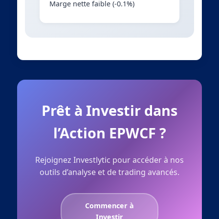
Marge nette faible (-0.1%)
Prêt à Investir dans
l’Action EPWCF ?
Rejoignez Investlytic pour accéder à nos
outils d’analyse et de trading avancés.
Commencer à
Investir