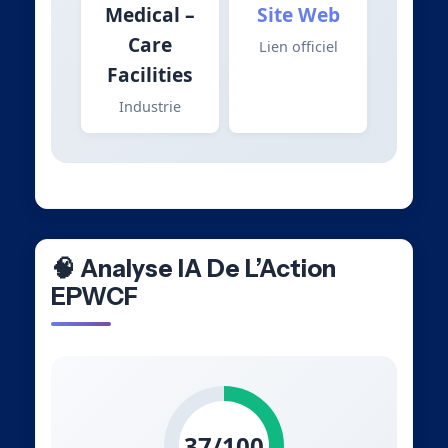
Medical –
Site Web
Care
Lien officiel
Facilities
Industrie
🧠 Analyse IA De L’Action
EPWCF
37/100