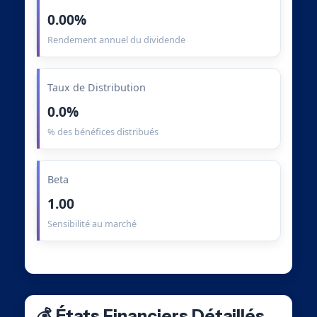
0.00%
Rendement annuel du dividende
Taux de Distribution
0.0%
% des bénéfices distribués
Beta
1.00
Sensibilité au marché
💰 États Financiers Détaillés