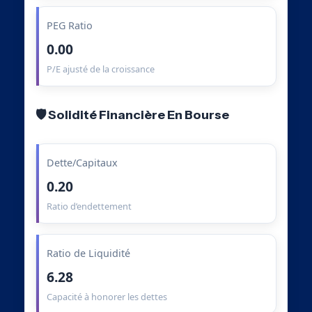
PEG Ratio
0.00
P/E ajusté de la croissance
🛡️ Solidité Financière En Bourse
Dette/Capitaux
0.20
Ratio d’endettement
Ratio de Liquidité
6.28
Capacité à honorer les dettes