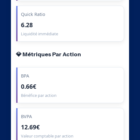
Quick Ratio
6.28
Liquidité immédiate
💎 Métriques Par Action
BPA
0.66€
Bénéfice par action
BVPA
12.69€
Valeur comptable par action