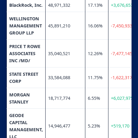
BlackRock, Inc.
48,971,332
17.13%
+3,676,653
WELLINGTON
MANAGEMENT
45,891,210
16.06%
-7,450,933
GROUP LLP
PRICE T ROWE
ASSOCIATES
35,040,521
12.26%
-7,477,145
INC /MD/
STATE STREET
33,584,088
11.75%
-1,622,317
CORP
MORGAN
18,717,774
6.55%
+6,027,975
STANLEY
GEODE
CAPITAL
14,946,477
5.23%
+519,170
MANAGEMENT,
LLC