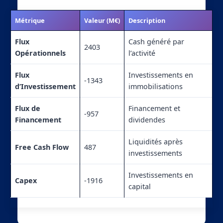
Métrique
Valeur (M€)
Description
Flux
Cash généré par
2403
Opérationnels
l’activité
Flux
Investissements en
-1343
d’Investissement
immobilisations
Flux de
Financement et
-957
Financement
dividendes
Liquidités après
Free Cash Flow
487
investissements
Investissements en
Capex
-1916
capital