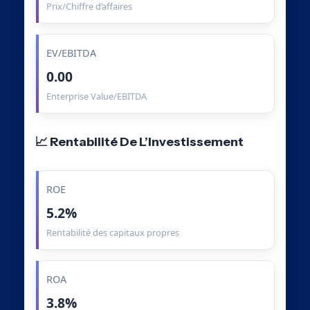
Prix/Chiffre d’affaires
EV/EBITDA
0.00
Enterprise Value/EBITDA
📈 Rentabilité De L’Investissement
ROE
5.2%
Rentabilité des capitaux propres
ROA
3.8%