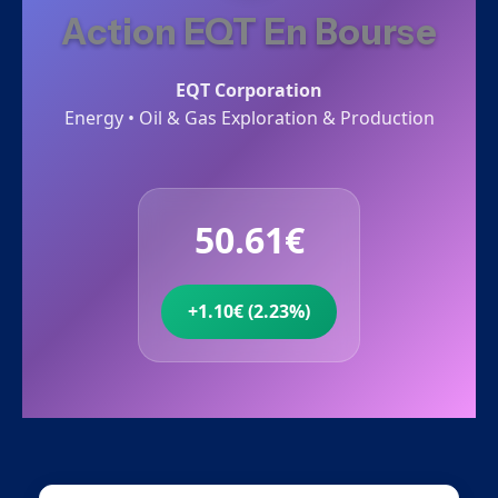
Action EQT En Bourse
EQT Corporation
Energy • Oil & Gas Exploration & Production
50.61€
+1.10€ (2.23%)