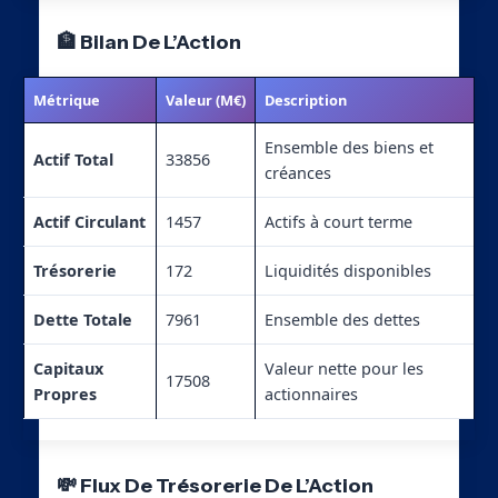
🏦 Bilan De L’Action
Métrique
Valeur (M€)
Description
Ensemble des biens et
Actif Total
33856
créances
Actif Circulant
1457
Actifs à court terme
Trésorerie
172
Liquidités disponibles
Dette Totale
7961
Ensemble des dettes
Capitaux
Valeur nette pour les
17508
Propres
actionnaires
💸 Flux De Trésorerie De L’Action