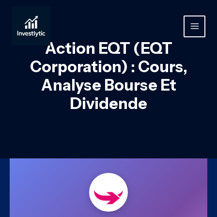
Aller
au
contenu
MAIN
Action EQT (EQT
MEN
Corporation) : Cours,
Analyse Bourse Et
Dividende