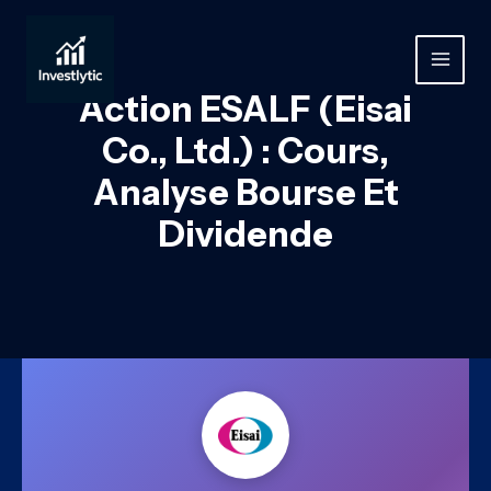
Aller
au
contenu
MAIN
Action ESALF (Eisai
MEN
Co., Ltd.) : Cours,
Analyse Bourse Et
Dividende