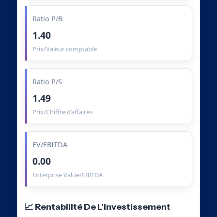
Ratio P/B
1.40
Prix/Valeur comptable
Ratio P/S
1.49
Prix/Chiffre d’affaires
EV/EBITDA
0.00
Enterprise Value/EBITDA
📈 Rentabilité De L’Investissement