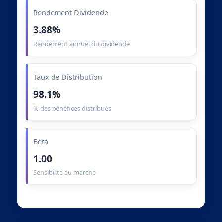
Rendement Dividende
3.88%
Rendement annuel du dividende
Taux de Distribution
98.1%
% des bénéfices distribués
Beta
1.00
Sensibilité au marché