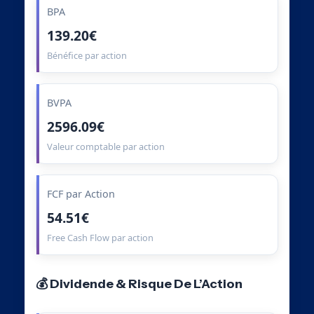
BPA
139.20€
Bénéfice par action
BVPA
2596.09€
Valeur comptable par action
FCF par Action
54.51€
Free Cash Flow par action
💰 Dividende & Risque De L’Action