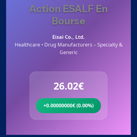
Action ESALF En
Bourse
Eisai Co., Ltd.
Healthcare • Drug Manufacturers – Specialty &
Generic
26.02€
+0.00000000€ (0.00%)