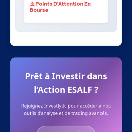
⚠️ Points D’Attention En
Bourse
Prêt à Investir dans
l’Action ESALF ?
Rejoignez Investlytic pour accéder à nos
outils d’analyse et de trading avancés.