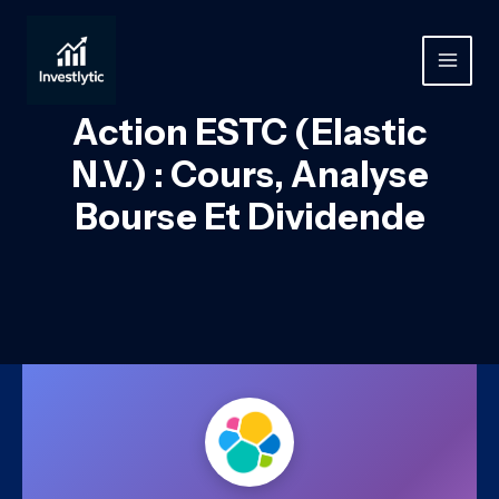
Aller
au
contenu
MAIN
MEN
Action ESTC (Elastic
N.V.) : Cours, Analyse
Bourse Et Dividende