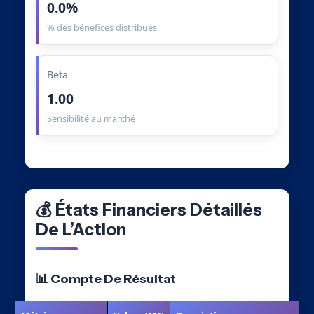
0.0%
% des bénéfices distribués
Beta
1.00
Sensibilité au marché
💰 États Financiers Détaillés
De L’Action
📊 Compte De Résultat