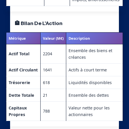
🏦 Bilan De L’Action
Métrique
Valeur (M€)
Description
Ensemble des biens et
Actif Total
2204
créances
Actif Circulant
1641
Actifs à court terme
Trésorerie
618
Liquidités disponibles
Dette Totale
21
Ensemble des dettes
Capitaux
Valeur nette pour les
788
Propres
actionnaires