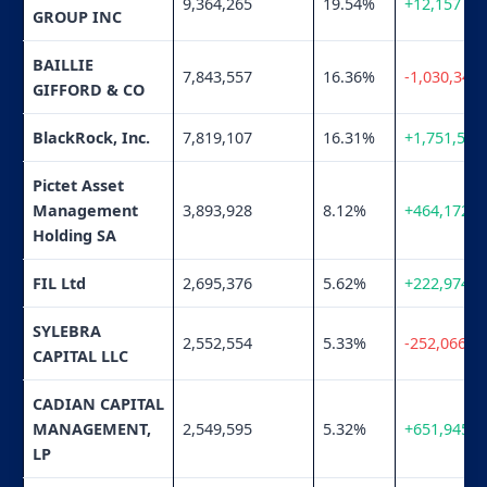
9,364,265
19.54%
+12,157
GROUP INC
BAILLIE
7,843,557
16.36%
-1,030,346
GIFFORD & CO
BlackRock, Inc.
7,819,107
16.31%
+1,751,594
Pictet Asset
Management
3,893,928
8.12%
+464,172
Holding SA
FIL Ltd
2,695,376
5.62%
+222,974
SYLEBRA
2,552,554
5.33%
-252,066
CAPITAL LLC
CADIAN CAPITAL
MANAGEMENT,
2,549,595
5.32%
+651,945
LP