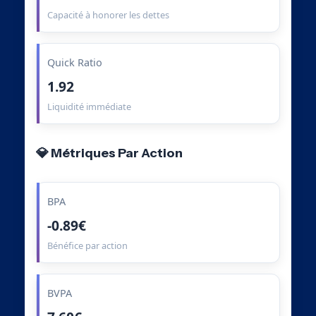
Capacité à honorer les dettes
Quick Ratio
1.92
Liquidité immédiate
💎 Métriques Par Action
BPA
-0.89€
Bénéfice par action
BVPA