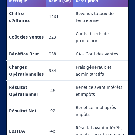
Métrique
Valeur (M€)
Description
Chiffre
Revenus totaux de
1261
d’Affaires
l’entreprise
Coûts directs de
Coût des Ventes
323
production
Bénéfice Brut
938
CA – Coût des ventes
Charges
Frais généraux et
984
Opérationnelles
administratifs
Résultat
Bénéfice avant intérêts
-46
Opérationnel
et impôts
Bénéfice final après
Résultat Net
-92
impôts
Résultat avant intérêts,
EBITDA
-46
impôts, amortissements