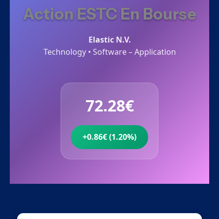
Action ESTC En Bourse
Elastic N.V.
Technology • Software – Application
72.28€
+0.86€ (1.20%)