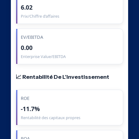
6.02
Prix/Chiffre d’affaires
EV/EBITDA
0.00
Enterprise Value/EBITDA
📈 Rentabilité De L’Investissement
ROE
-11.7%
Rentabilité des capitaux propres
ROA