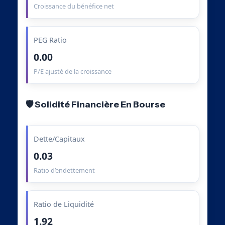
Croissance du bénéfice net
PEG Ratio
0.00
P/E ajusté de la croissance
🛡️ Solidité Financière En Bourse
Dette/Capitaux
0.03
Ratio d’endettement
Ratio de Liquidité
1.92