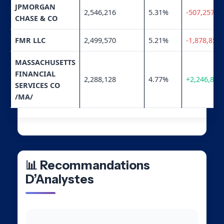
JPMORGAN
2,546,216
5.31%
-507,257
CHASE & CO
FMR LLC
2,499,570
5.21%
-1,878,852
MASSACHUSETTS
FINANCIAL
2,288,128
4.77%
+2,246,808
SERVICES CO
/MA/
📊 Recommandations
D’Analystes