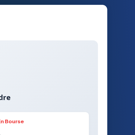
dre
En Bourse
)