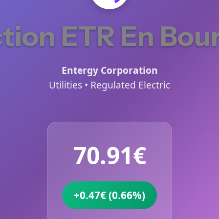
tion ETR En Bou
Entergy Corporation
Utilities • Regulated Electric
70.91€
+0.47€ (0.66%)