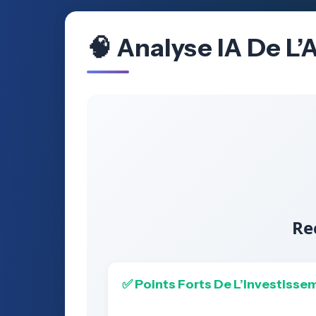
🧠 Analyse IA De L’
Re
✅ Points Forts De L’Investisse