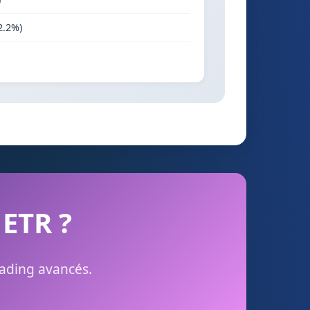
2.2%)
 ETR ?
rading avancés.