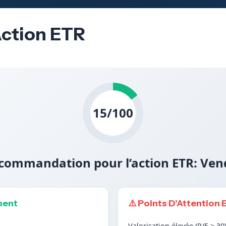
Action ETR
15/100
commandation pour l’action ETR: Ven
ment
⚠️ Points D’Attention 
Valorisation élevée (P/E > 30