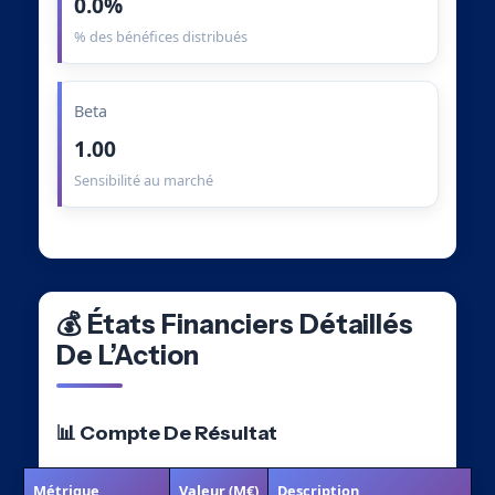
0.0%
% des bénéfices distribués
Beta
1.00
Sensibilité au marché
💰 États Financiers Détaillés
De L’Action
📊 Compte De Résultat
Métrique
Valeur (M€)
Description