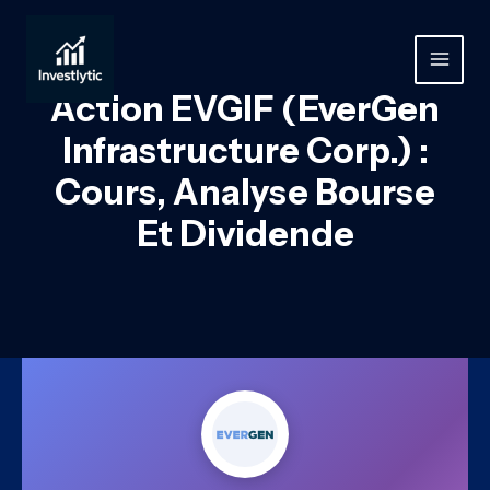
Aller
au
contenu
MAIN
Action EVGIF (EverGen
MEN
Infrastructure Corp.) :
Cours, Analyse Bourse
Et Dividende