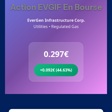
Action EVGIF En Bourse
EverGen Infrastructure Corp.
Utilities • Regulated Gas
0.297€
+0.092€ (44.63%)