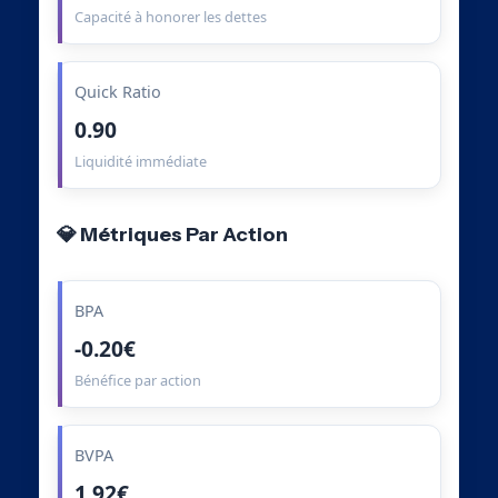
Capacité à honorer les dettes
Quick Ratio
0.90
Liquidité immédiate
💎 Métriques Par Action
BPA
-0.20€
Bénéfice par action
BVPA
1.92€