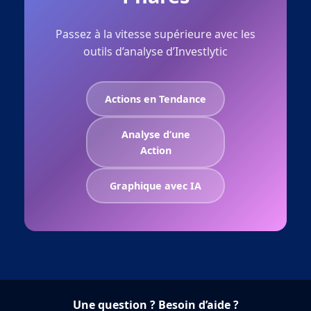
Passez à la vitesse supérieure avec les
outils d’analyse d’Investlytic
Actions en Tendance
Analyse d’une
Action
Graphique avec IA
Une question ? Besoin d’aide ?