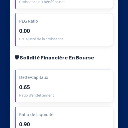
Croissance du bénéfice net
PEG Ratio
0.00
P/E ajusté de la croissance
🛡️ Solidité Financière En Bourse
Dette/Capitaux
0.65
Ratio d’endettement
Ratio de Liquidité
0.90