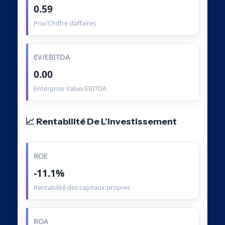
0.59
Prix/Chiffre d’affaires
EV/EBITDA
0.00
Enterprise Value/EBITDA
📈 Rentabilité De L’Investissement
ROE
-11.1%
Rentabilité des capitaux propres
ROA