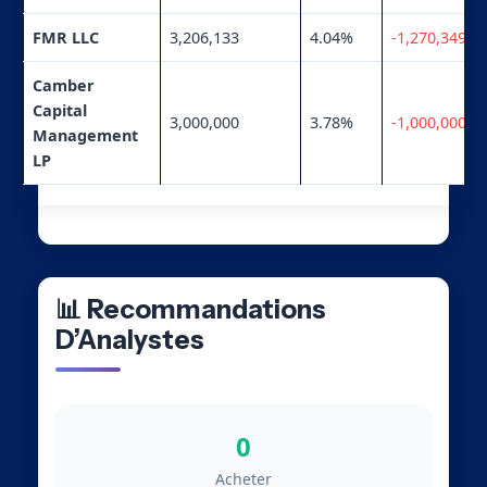
FMR LLC
3,206,133
4.04%
-1,270,349
Camber
Capital
3,000,000
3.78%
-1,000,000
Management
LP
📊 Recommandations
D’Analystes
0
Acheter