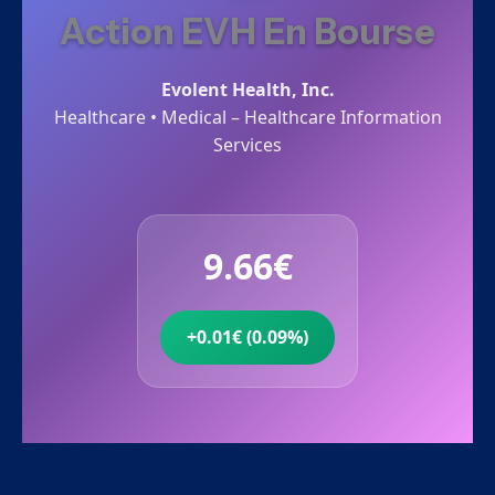
Action EVH En Bourse
Evolent Health, Inc.
Healthcare • Medical – Healthcare Information
Services
9.66€
+0.01€ (0.09%)