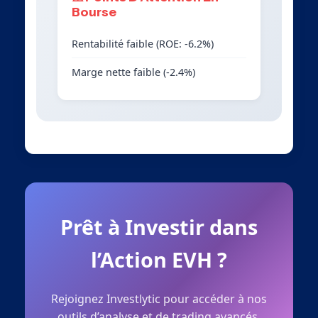
Bourse
Rentabilité faible (ROE: -6.2%)
Marge nette faible (-2.4%)
Prêt à Investir dans
l’Action EVH ?
Rejoignez Investlytic pour accéder à nos
outils d’analyse et de trading avancés.