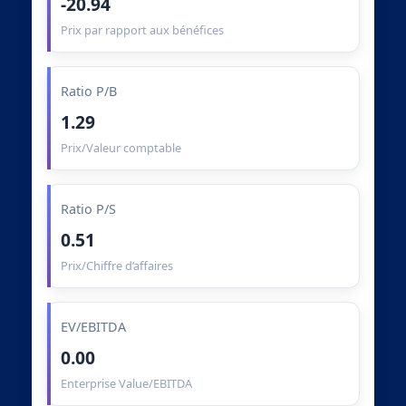
-20.94
Prix par rapport aux bénéfices
Ratio P/B
1.29
Prix/Valeur comptable
Ratio P/S
0.51
Prix/Chiffre d’affaires
EV/EBITDA
0.00
Enterprise Value/EBITDA