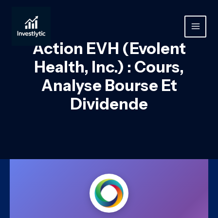
Aller
au
contenu
MAIN
Action EVH (Evolent
MEN
Health, Inc.) : Cours,
Analyse Bourse Et
Dividende