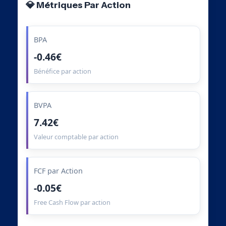
💎 Métriques Par Action
BPA
-0.46€
Bénéfice par action
BVPA
7.42€
Valeur comptable par action
FCF par Action
-0.05€
Free Cash Flow par action