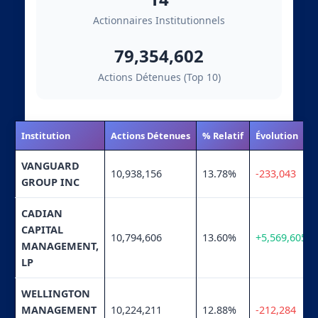
Actionnaires Institutionnels
79,354,602
Actions Détenues (Top 10)
Institution
Actions Détenues
% Relatif
Évolution
VANGUARD
10,938,156
13.78%
-233,043
GROUP INC
CADIAN
CAPITAL
10,794,606
13.60%
+5,569,605
MANAGEMENT,
LP
WELLINGTON
MANAGEMENT
10,224,211
12.88%
-212,284