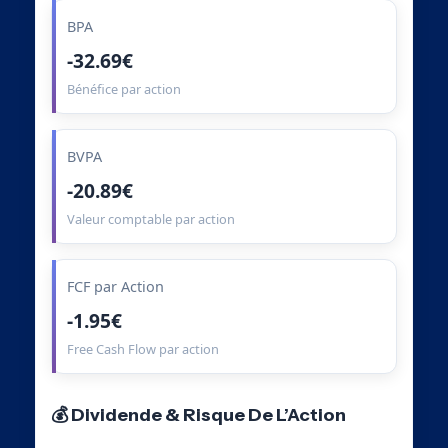
BPA
-32.69€
Bénéfice par action
BVPA
-20.89€
Valeur comptable par action
FCF par Action
-1.95€
Free Cash Flow par action
💰 Dividende & Risque De L’Action