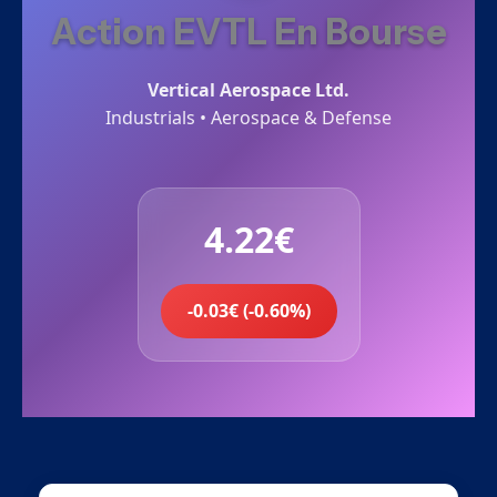
Action EVTL En Bourse
Vertical Aerospace Ltd.
Industrials • Aerospace & Defense
4.22€
-0.03€ (-0.60%)