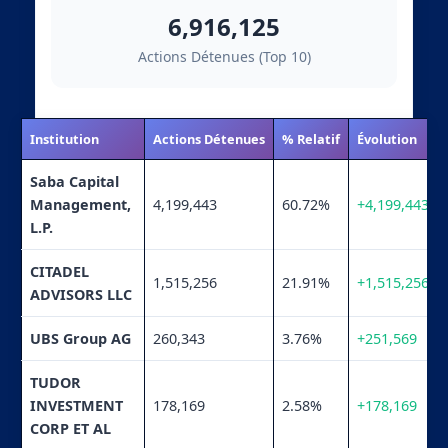
6,916,125
Actions Détenues (Top 10)
Institution
Actions Détenues
% Relatif
Évolution
Saba Capital
Management,
4,199,443
60.72%
+4,199,443
L.P.
CITADEL
1,515,256
21.91%
+1,515,256
ADVISORS LLC
UBS Group AG
260,343
3.76%
+251,569
TUDOR
INVESTMENT
178,169
2.58%
+178,169
CORP ET AL