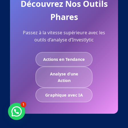
Découvrez Nos Outils
Phares
Passez à la vitesse supérieure avec les
outils d’analyse d’Investlytic
Actions en Tendance
Analyse d’une
Action
Graphique avec IA
1
Besoin d'aide ?