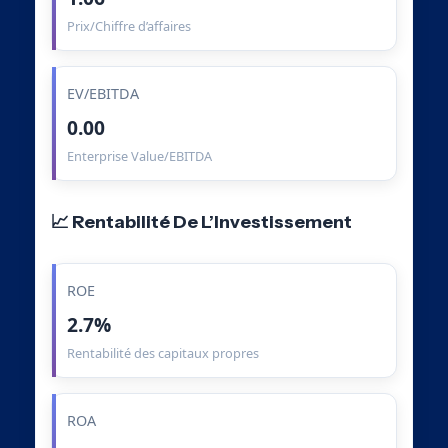
Prix/Chiffre d’affaires
EV/EBITDA
0.00
Enterprise Value/EBITDA
📈 Rentabilité De L’Investissement
ROE
2.7%
Rentabilité des capitaux propres
ROA