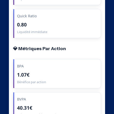
Quick Ratio
0.80
Liquidité immédiate
💎 Métriques Par Action
BPA
1.07€
Bénéfice par action
BVPA
40.31€