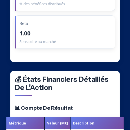
% des bénéfices distribués
Beta
1.00
Sensibilité au marché
💰 États Financiers Détaillés
De L’Action
📊 Compte De Résultat
Métrique
Valeur (M€)
Description