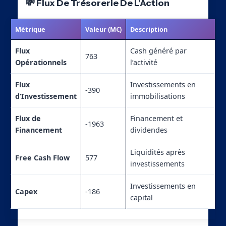
💸 Flux De Trésorerie De L’Action
Métrique
Valeur (M€)
Description
Flux
Cash généré par
763
Opérationnels
l’activité
Flux
Investissements en
-390
d’Investissement
immobilisations
Flux de
Financement et
-1963
Financement
dividendes
Liquidités après
Free Cash Flow
577
investissements
Investissements en
Capex
-186
capital