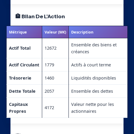
🏦 Bilan De L’Action
Métrique
Valeur (M€)
Description
Ensemble des biens et
Actif Total
12672
créances
Actif Circulant
1779
Actifs à court terme
Trésorerie
1460
Liquidités disponibles
Dette Totale
2057
Ensemble des dettes
Capitaux
Valeur nette pour les
4172
Propres
actionnaires