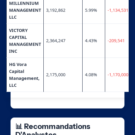
MILLENNIUM
MANAGEMENT
3,192,862
5.99%
-1,134,531
LLC
VICTORY
CAPITAL
2,364,247
4.43%
-209,541
MANAGEMENT
INC
HG Vora
Capital
2,175,000
4.08%
-1,170,000
Management,
LLC
📊 Recommandations
D’Analystes