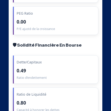
PEG Ratio
0.00
P/E ajusté de la croissance
🛡️ Solidité Financière En Bourse
Dette/Capitaux
0.49
Ratio d’endettement
Ratio de Liquidité
0.80
Capacité à honorer les dettes