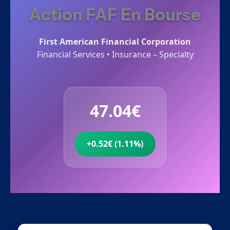
Action FAF En Bourse
First American Financial Corporation
Financial Services • Insurance – Specialty
47.04€
+0.52€ (1.11%)