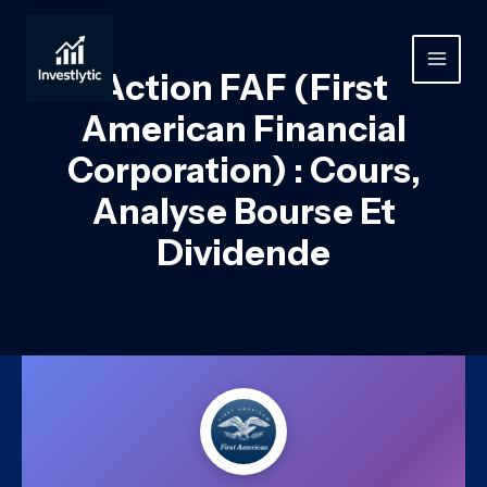
Aller
au
contenu
MAIN
Action FAF (First
MEN
American Financial
Corporation) : Cours,
Analyse Bourse Et
Dividende