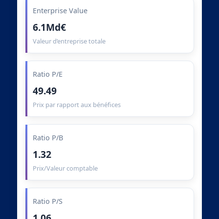
Enterprise Value
6.1Md€
Valeur d’entreprise totale
Ratio P/E
49.49
Prix par rapport aux bénéfices
Ratio P/B
1.32
Prix/Valeur comptable
Ratio P/S
1.06