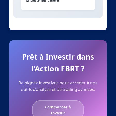
Endettement élevé
Prêt à Investir dans
l’Action FBRT ?
Rejoignez Investlytic pour accéder à nos
outils d’analyse et de trading avancés.
Commencer à
Investir