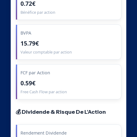
0.72€
Bénéfice par action
BVPA
15.79€
Valeur comptable par action
FCF par Action
0.59€
Free Cash Flow par action
💰 Dividende & Risque De L’Action
Rendement Dividende