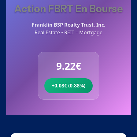
Action FBRT En Bourse
Franklin BSP Realty Trust, Inc.
Real Estate • REIT – Mortgage
9.22€
+0.08€ (0.88%)