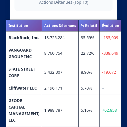
Actions Détenues (Top 10)
Institution
Actions Détenues
% Relatif
Évolution
BlackRock, Inc.
13,725,284
35.59%
-135,009
VANGUARD
8,760,754
22.72%
-338,649
GROUP INC
STATE STREET
3,432,307
8.90%
-19,672
CORP
Cliffwater LLC
2,196,171
5.70%
–
GEODE
CAPITAL
1,988,787
5.16%
+62,858
MANAGEMENT,
LLC