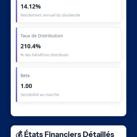
14.12%
Rendement annuel du dividende
Taux de Distribution
210.4%
% des bénéfices distribués
Beta
1.00
Sensibilité au marché
💰 États Financiers Détaillés